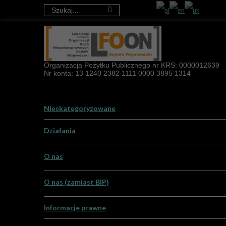
Organizacja Pożytku Publicznego nr KRS: 0000012639
Nr konta: 13 1240 2382 1111 0000 3895 1314
Nieskategoryzowane
Działania
O nas
Aktualności
Projekty LFOON-SW
O nas (zamiast BIP)
Misja i cele
Projekty zrealizowane w 2016 roku
Informacje prawne
Podstawy dzialania
Projekty zrealizowane w poprzednich latach