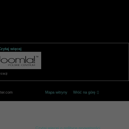
Czytaj więcej
zacji
ster.com
Mapa witryny
Wróć na górę
a indywidualnych potrzeb korzystamy z informacji
omocą ustawień swojej przeglądarki internetowej. Dalsze
anie plików cookies.
Czytaj więcej o polityce prywatności