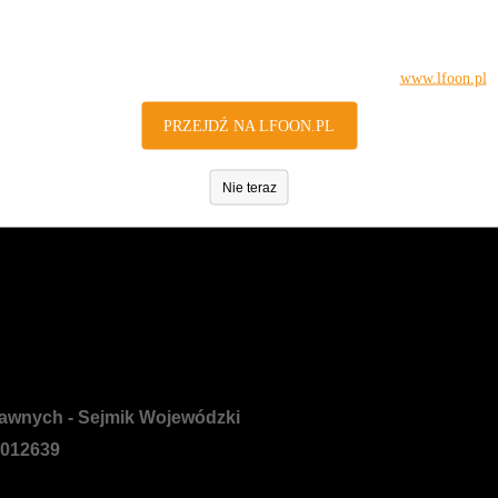
Zapraszamy na nową stronę!
e Fundacji - roczne sprawozdania merytoryczne oraz raporty z reali
Jesteś na archiwalnej stronie internetowej www.lfoon.lublin.pl.
onymi w BIP dokumentami, należy skorzystać z odsyłaczy poniżej. Aby
Najnowsze informacje znajdziesz na nowej, oficjalnej stronie
www.lfoon.pl
nie łącze z bocznego menu.
PRZEJDŹ NA LFOON.PL
Nie teraz
rawnych - Sejmik Wojewódzki
0012639