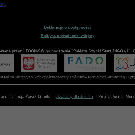
com
Deklaracja o dostępności
Polityka prywatności witryny
owana przez LFOON-SW na podstawie "Pakietu Szybki Start JNGO v1"
ekt Kuźnia Dostępnych Stron współfinansowany ze środków Ministerstwa Administracji i Cyfry
 administracja
Paweł Limek.
Szablony dla Joomla
. Projekt Joomla-Mon
W COOKIES
naszej stronie internetowej lfoon.lublin.pl, dostosowania ich do Państw
cowych użytkowników. Pliki cookies użytkownik może kontrolować za p
ień przeglądarki internetowej oznacza, iż użytkownik akceptuje stosow