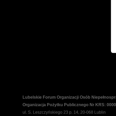
W tym dziale zgromadzone są dokumenty sprawozdawcz
programów i projektów. Aby zapoznać się z udostępni
przeglądać inne działy BIP, prosimy wybrać odpowied
WIĘCEJ O: SPRAWOZDANIA I RAPORTY
Lubelskie Forum Organizacji Osób Niepełnosp
Organizacja Pożytku Publicznego Nr KRS: 000
ul. S. Leszczyńskiego 23 p. 14, 20-068 Lublin