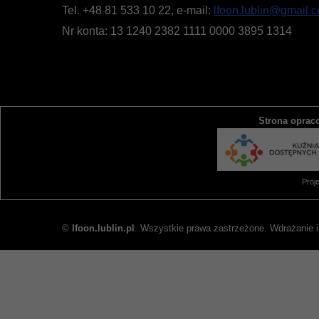
Tel. +48 81 533 10 22, e-mail:
lfoon.lublin@gmail.
Nr konta: 13 1240 2382 1111 0000 3895 1314
Strona oprac
Proj
©
lfoon.lublin.pl
. Wszystkie prawa zastrzeżone. Wdrażanie i
INFORMACJA DOTYCZĄCA PLIKÓ
Informujemy, iż w celu optymalizacji treści dostępnych na 
zapisanych za pomocą plików cookies na urządzeniach koń
korzystanie z naszej strony internetowej bez zmiany ustaw