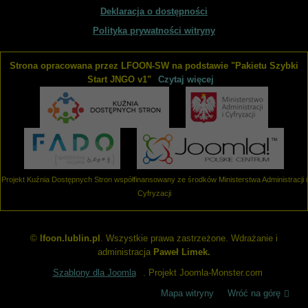
przez Zarząd Fundacji. W tym dziale udostępniane są plany
Deklaracja o dostępności
i sprawozdania finansowe Fundacji.
Polityka prywatności witryny
WIĘCEJ O: FINANSE I MAJATEK
Strona opracowana przez LFOON-SW na podstawie "Pakietu Szybki
Liczba pozycji: 3
Sprawozdania i raporty
Start JNGO v1"
Czytaj więcej
W tym dziale zgromadzone są dokumenty sprawozdawcze
Fundacji - roczne sprawozdania merytoryczne oraz raporty
z realizacji programów i projektów. Aby zapoznać się
z udostępnionymi w BIP dokumentami, należy skorzystać
z odsyłaczy poniżej. Aby przeglądać inne działy BIP, prosimy
Projekt Kuźnia Dostępnych Stron współfinansowany ze środków Ministerstwa Administracji i
wybrać odpowiednie łącze z bocznego menu.
Cyfryzacji
WIĘCEJ O: SPRAWOZDANIA I RAPORTY
©
lfoon.lublin.pl
. Wszystkie prawa zastrzeżone. Wdrażanie i
administracja
Paweł Limek.
Szablony dla Joomla
. Projekt Joomla-Monster.com
Mapa witryny
Wróć na górę