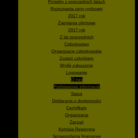
Projekty z poprzednich latach
Rozeznania ceny rynkowej
2017 rok
Zapytania ofertowe
2017 rok
Z lat poprzednich
Członkostwo
Organizacje członkowskie
Zostań członkiem
Wyślij zgłoszenie
Logowanie
O nas
Podstawowe informacje
Statut
Deklaracja o dostępności
Certyfikaty
Organizacja
Zarząd
Komisja Rewizyjna
Sprawozdania finansowe