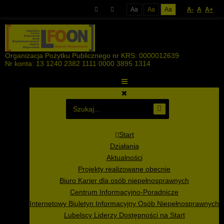
Aa
Aa
Aa
A-
A
A+
Organizacja Pożytku Publicznego nr KRS: 0000012639
Nr konta: 13 1240 2382 1111 0000 3895 1314
Start
Działania
Aktualności
Projekty realizowane obecnie
Biuro Karier dla osób niepełnosprawnych
Centrum Informacyjno-Poradnicze
Internetowy Biuletyn Informacyjny Osób Niepełnosprawnych
Lubelscy Liderzy Dostępności na Start