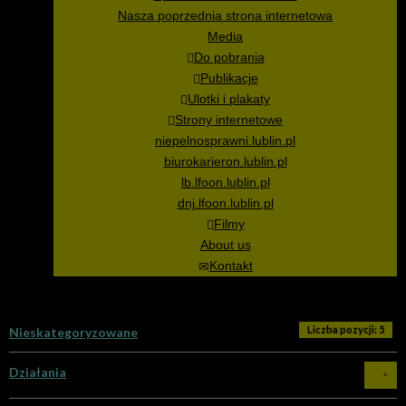
Nasza poprzednia strona internetowa
Media
Do pobrania
Publikacje
Ulotki i plakaty
Strony internetowe
niepelnosprawni.lublin.pl
biurokarieron.lublin.pl
lb.lfoon.lublin.pl
dnj.lfoon.lublin.pl
Filmy
About us
Kontakt
Liczba pozycji: 5
Nieskategoryzowane
Działania