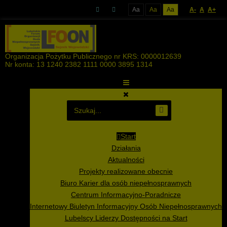
Aa
Aa
Aa
A-
A
A+
Organizacja Pożytku Publicznego nr KRS: 0000012639
Nr konta: 13 1240 2382 1111 0000 3895 1314
Start
Działania
Aktualności
Projekty realizowane obecnie
Biuro Karier dla osób niepełnosprawnych
Centrum Informacyjno-Poradnicze
Internetowy Biuletyn Informacyjny Osób Niepełnosprawnych
Lubelscy Liderzy Dostępności na Start