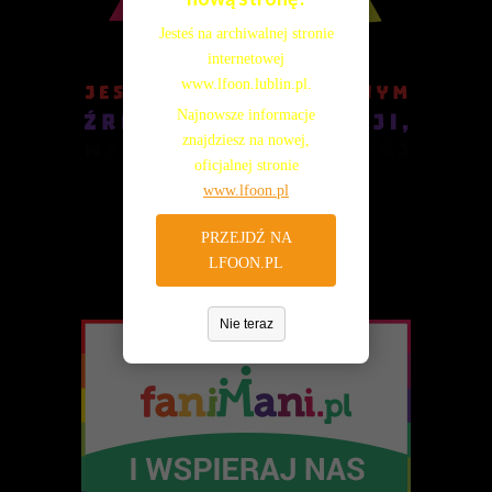
WIĘCEJ O: PROGRAMY DZIAŁANIA
Jesteś na archiwalnej stronie
internetowej
Liczba pozycji: 1
Finanse i majatek
www.lfoon.lublin.pl.
Najnowsze informacje
Podstawą gospodarki finansowej Fundacji PCJ Otwarte Źródła
znajdziesz na nowej,
są roczne plany finansowe przedkładane do uchwalenia Radzie
oficjalnej stronie
przez Zarząd Fundacji. W tym dziale udostępniane są plany
www.lfoon.pl
i sprawozdania finansowe Fundacji.
WIĘCEJ O: FINANSE I MAJATEK
PRZEJDŹ NA
LFOON.PL
Liczba pozycji: 3
Sprawozdania i raporty
Nie teraz
W tym dziale zgromadzone są dokumenty sprawozdawcze
Fundacji - roczne sprawozdania merytoryczne oraz raporty
z realizacji programów i projektów. Aby zapoznać się
z udostępnionymi w BIP dokumentami, należy skorzystać
z odsyłaczy poniżej. Aby przeglądać inne działy BIP, prosimy
wybrać odpowiednie łącze z bocznego menu.
WIĘCEJ O: SPRAWOZDANIA I RAPORTY