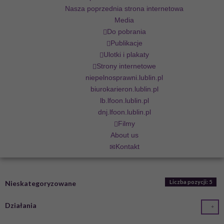
Nasza poprzednia strona internetowa
Media
Do pobrania
Publikacje
Ulotki i plakaty
Strony internetowe
niepelnosprawni.lublin.pl
biurokarieron.lublin.pl
lb.lfoon.lublin.pl
dnj.lfoon.lublin.pl
Filmy
About us
Kontakt
Liczba pozycji: 5
Nieskategoryzowane
Działania