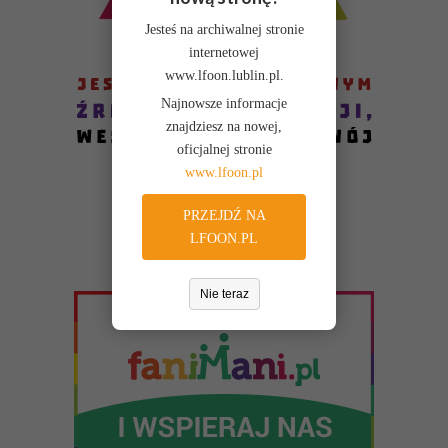
WIĘCEJ O: PROGRAMY DZIAŁANIA
Jesteś na archiwalnej stronie
internetowej
Liczba pozycji: 1
Finanse i majatek
www.lfoon.lublin.pl.
Najnowsze informacje
Podstawą gospodarki finansowej Fundacji PCJ Otwarte Źródła
znajdziesz na nowej,
są roczne plany finansowe przedkładane do uchwalenia Radzie
oficjalnej stronie
przez Zarząd Fundacji. W tym dziale udostępniane są plany
www.lfoon.pl
i sprawozdania finansowe Fundacji.
WIĘCEJ O: FINANSE I MAJATEK
PRZEJDŹ NA
LFOON.PL
Liczba pozycji: 3
Sprawozdania i raporty
Nie teraz
W tym dziale zgromadzone są dokumenty sprawozdawcze
Fundacji - roczne sprawozdania merytoryczne oraz raporty
z realizacji programów i projektów. Aby zapoznać się
z udostępnionymi w BIP dokumentami, należy skorzystać
z odsyłaczy poniżej. Aby przeglądać inne działy BIP, prosimy
wybrać odpowiednie łącze z bocznego menu.
WIĘCEJ O: SPRAWOZDANIA I RAPORTY