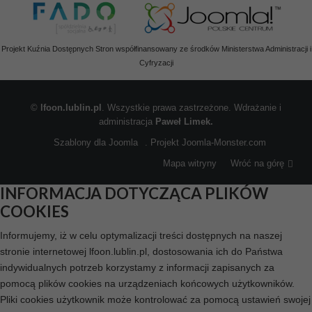
Projekt Kuźnia Dostępnych Stron współfinansowany ze środków Ministerstwa Administracji i
Cyfryzacji
©
lfoon.lublin.pl
. Wszystkie prawa zastrzeżone. Wdrażanie i
administracja
Paweł Limek.
Szablony dla Joomla
. Projekt Joomla-Monster.com
Mapa witryny
Wróć na górę
INFORMACJA DOTYCZĄCA PLIKÓW
COOKIES
Informujemy, iż w celu optymalizacji treści dostępnych na naszej
stronie internetowej lfoon.lublin.pl, dostosowania ich do Państwa
indywidualnych potrzeb korzystamy z informacji zapisanych za
pomocą plików cookies na urządzeniach końcowych użytkowników.
Pliki cookies użytkownik może kontrolować za pomocą ustawień swojej