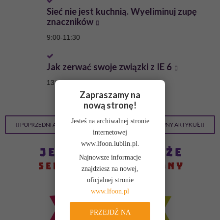
Sieć nie jest kuchnią. Wyeliminuj zupę
znaczników
9:00
-
11:30
Jak zerwać swoje związki z IE 6
13:00
-
15:30
Zapraszamy na
nową stronę!
Jesteś na archiwalnej stronie
POPRZEDNI ARTYKUŁ
NASTĘPNY ARTYKUŁ
internetowej
www.lfoon.lublin.pl.
Najnowsze informacje
znajdziesz na nowej,
oficjalnej stronie
www.lfoon.pl
PRZEJDŹ NA