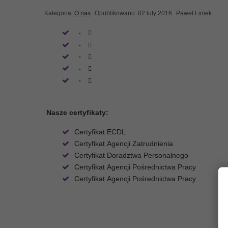
Kategoria:
O nas
Opublikowano: 02 luty 2016
Paweł Limek
Nasze certyfikaty:
Certyfikat ECDL
Certyfikat Agencji Zatrudnienia
Certyfikat Doradztwa Personalnego
Certyfikat Agencji Pośrednictwa Pracy
Certyfikat Agencji Pośrednictwa Pracy