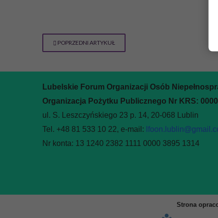
POPRZEDNI ARTYKUŁ
Lubelskie Forum Organizacji Osób Niepełnosp
Organizacja Pożytku Publicznego Nr KRS: 000
ul. S. Leszczyńskiego 23 p. 14, 20-068 Lublin
Tel. +48 81 533 10 22, e-mail:
lfoon.lublin@gmail.
Nr konta: 13 1240 2382 1111 0000 3895 1314
Strona oprac