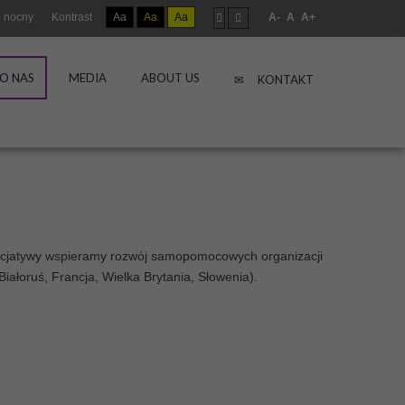
 nocny
Kontrast
Aa
Aa
Aa
A-
A
A+
O NAS
MEDIA
ABOUT US
KONTAKT
nicjatywy wspieramy rozwój samopomocowych organizacji
ałoruś, Francja, Wielka Brytania, Słowenia).