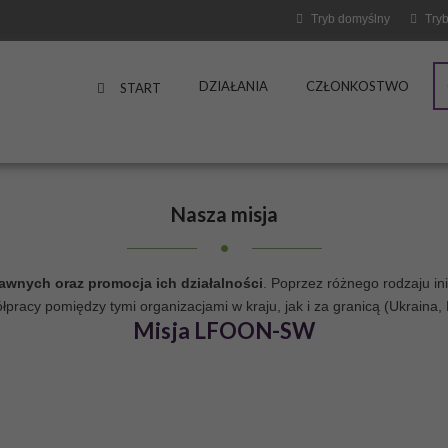
Tryb domyślny
Tryb
DZIAŁANIA
CZŁONKOSTWO
START
Nasza
misja
rawnych oraz promocja ich działalności
. Poprzez różnego rodzaju i
acy pomiędzy tymi organizacjami w kraju, jak i za granicą (Ukraina, Bi
Misja LFOON-SW