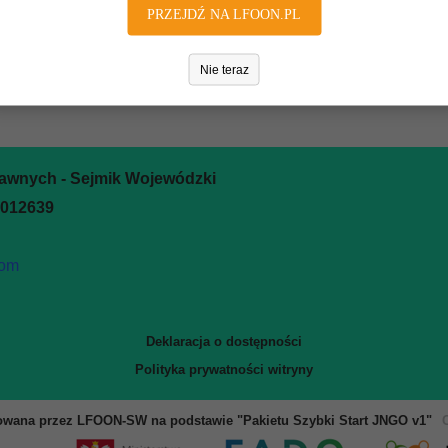
PRZEJDŹ NA LFOON.PL
Nie teraz
rawnych - Sejmik Wojewódzki
0012639
com
Deklaracja o dostępności
Polityka prywatności witryny
owana przez LFOON-SW na podstawie "Pakietu Szybki Start JNGO v1"