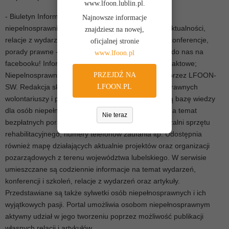
www.lfoon.lublin.pl.
- Biuletyn Informacyjny Osób Niepełnosprawnych -
Najnowsze informacje
niepelnosprawni.lublin.pl. Informacje na 1 stronie: aktualności,
znajdziesz na nowej,
relacje z wydarzeń, baza wiedzy, szkolenia, pasje, konferencje,
oficjalnej stronie
porady prawne - wejdź na stronę i sprawdź, dołącz do nas na
www.lfoon.pl
facebooku! Informacje na drugiej stronie: dane kontaktowe;
PRZEJDŹ NA
Niepelnosprawni.lublin.pl jest portalem tworzonym przez LFOON-
LFOON.PL
SW. Redakcja składa się w większości z niepełnosprawnych
wolontariuszy i pracowników. Portal stanowi szeroką bazę wiedzy
dla osób niepełnosprawnych. Publikuje informacje na temat
Nie teraz
bezpłatnych porad prawnych, kontakty do wypożyczalni sprzętu
rehabilitacyjnego, numery telefonów zaufania itp. Udostępnia
również mapę działających aktualnie projektów oraz organizacji
pozarządowych z terenu województwa lubelskiego. W serwisie
umieszczane są codziennie informacje na temat wydarzeń,
konferencji i szkoleń, relacje z wydarzeń oraz artykuły.
Przedstawiane są także sylwetki osób niepełnosprawnych i ich
wyjątkowych pasji. Portal umożliwia osobom niepełnosprawnym
aktywny udział w jego tworzeniu poprzez możliwość publikacji
własnych relacji i artykułów.