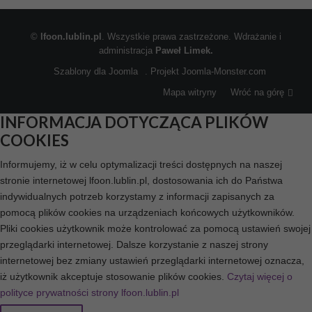
©
lfoon.lublin.pl
. Wszystkie prawa zastrzeżone. Wdrażanie i
administracja
Paweł Limek.
Szablony dla Joomla
. Projekt Joomla-Monster.com
Mapa witryny
Wróć na górę
INFORMACJA DOTYCZĄCA PLIKÓW
COOKIES
Informujemy, iż w celu optymalizacji treści dostępnych na naszej
stronie internetowej lfoon.lublin.pl, dostosowania ich do Państwa
indywidualnych potrzeb korzystamy z informacji zapisanych za
pomocą plików cookies na urządzeniach końcowych użytkowników.
Pliki cookies użytkownik może kontrolować za pomocą ustawień swojej
przeglądarki internetowej. Dalsze korzystanie z naszej strony
internetowej bez zmiany ustawień przeglądarki internetowej oznacza,
iż użytkownik akceptuje stosowanie plików cookies.
Czytaj więcej o
polityce prywatności strony lfoon.lublin.pl