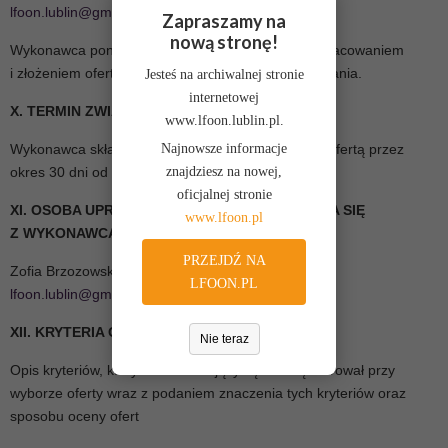
lfoon.lublin@gmail.com
Zapraszamy na
nową stronę!
Wykonawca ponosi wszelkie koszty związane z opracowaniem
i złożeniem oferty, niezależnie od wyniku postępowania.
Jesteś na archiwalnej stronie
internetowej
X. TERMIN ZWIĄZANIA OFERTĄ
www.lfoon.lublin.pl.
Najnowsze informacje
Wykonawca składający ofertę pozostaje związany ofertą przez
znajdziesz na nowej,
okres 30 dni od upływu terminu składania ofert.
oficjalnej stronie
XI. OSOBA UPRAWNIONA DO POROZUMIEWANIA SIĘ
www.lfoon.pl
Z WYKONAWCAMI
PRZEJDŹ NA
Zofia Brzozowska, tel. 513 046 883, adres e-mail:
LFOON.PL
lfoon.lublin@gmail.com
XII. KRYTERIA OCENY OFERT
Nie teraz
Opis kryteriów, którymi Zamawiający będzie się kierował przy
wyborze oferty wraz z podaniem znaczenia tych kryteriów oraz
sposobu oceny ofert