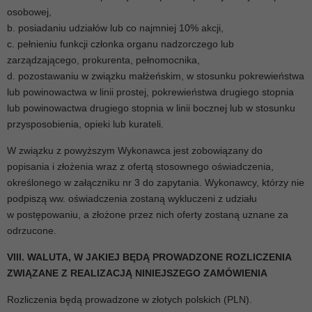
osobowej,
b. posiadaniu udziałów lub co najmniej 10% akcji,
c. pełnieniu funkcji członka organu nadzorczego lub
zarządzającego, prokurenta, pełnomocnika,
d. pozostawaniu w związku małżeńskim, w stosunku pokrewieństwa
lub powinowactwa w linii prostej, pokrewieństwa drugiego stopnia
lub powinowactwa drugiego stopnia w linii bocznej lub w stosunku
przysposobienia, opieki lub kurateli.
W związku z powyższym Wykonawca jest zobowiązany do
popisania i złożenia wraz z ofertą stosownego oświadczenia,
określonego w załączniku nr 3 do zapytania. Wykonawcy, którzy nie
podpiszą ww. oświadczenia zostaną wykluczeni z udziału
w postępowaniu, a złożone przez nich oferty zostaną uznane za
odrzucone.
VIII. WALUTA, W JAKIEJ BĘDĄ PROWADZONE ROZLICZENIA
ZWIĄZANE Z REALIZACJĄ NINIEJSZEGO ZAMÓWIENIA
Rozliczenia będą prowadzone w złotych polskich (PLN).