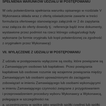
SPEŁNIENIA WARUNKÓW UDZIAŁU W POSTĘPOWANIU
W celu potwierdzenia spełniania warunku opisanego w rozdziale V
Wykonawca składa wraz z ofertą oświadczenie zawarte w treści
formularza ofertowego stanowiącego załącznik nr 2 do zapytania
oraz załącza do oferty dowody tj.: referencje bądź inne dokumenty,
wystawione przez podmiot na rzecz którego usługa/usługi były
wykonane (w formie oryginału lub kopii potwierdzonej za zgodność
z oryginałem przez Wykonawcę)
VII. WYŁĄCZENIE Z UDZIAŁU W POSTĘPOWANIU
Z udziału w postępowaniu wyłączone są osoby, które powiązane są
z Zamawiającym osobowo lub kapitałowo. Przez powiązania
kapitałowe lub osobowe rozumie się wzajemne powiązania między
Zamawiającym lub osobami upoważnionymi do zaciągania
zobowiązań w imieniu Zamawiającego lub osobami wykonującymi
w imieniu Zamawiającego czynności związane z przygotowaniem
i przeprowadzeniem procedury wyboru Wykonawcy a Wykonawcą,
polegające w szczególności na:
a. uczestniczeniu w spółce jako wspólnik spółki cywilnej lub spółki