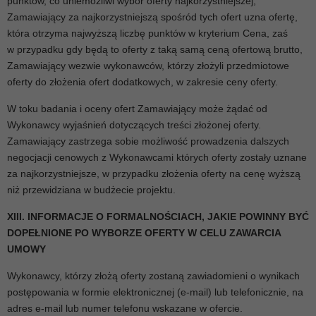
punktów, co uniemożliwi wybór oferty najkorzystniejszej,
Zamawiający za najkorzystniejszą spośród tych ofert uzna ofertę,
która otrzyma najwyższą liczbę punktów w kryterium Cena, zaś
w przypadku gdy będą to oferty z taką samą ceną ofertową brutto,
Zamawiający wezwie wykonawców, którzy złożyli przedmiotowe
oferty do złożenia ofert dodatkowych, w zakresie ceny oferty.
W toku badania i oceny ofert Zamawiający może żądać od
Wykonawcy wyjaśnień dotyczących treści złożonej oferty.
Zamawiający zastrzega sobie możliwość prowadzenia dalszych
negocjacji cenowych z Wykonawcami których oferty zostały uznane
za najkorzystniejsze, w przypadku złożenia oferty na cenę wyższą
niż przewidziana w budżecie projektu.
XIII. INFORMACJE O FORMALNOŚCIACH, JAKIE POWINNY BYĆ
DOPEŁNIONE PO WYBORZE OFERTY W CELU ZAWARCIA
UMOWY
Wykonawcy, którzy złożą oferty zostaną zawiadomieni o wynikach
postępowania w formie elektronicznej (e-mail) lub telefonicznie, na
adres e-mail lub numer telefonu wskazane w ofercie.