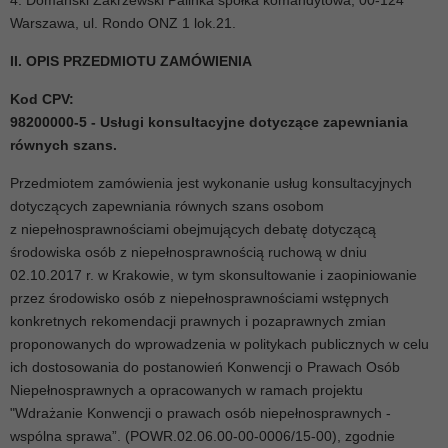
4. Domański Zakrzewski Palinka spółka komandytowa, 00-124
Warszawa, ul. Rondo ONZ 1 lok.21.
II. OPIS PRZEDMIOTU ZAMÓWIENIA
Kod CPV:
98200000-5 - Usługi konsultacyjne dotyczące zapewniania
równych szans.
Przedmiotem zamówienia jest wykonanie usług konsultacyjnych
dotyczących zapewniania równych szans osobom
z niepełnosprawnościami obejmujących debatę dotyczącą
środowiska osób z niepełnosprawnością ruchową w dniu
02.10.2017 r. w Krakowie, w tym skonsultowanie i zaopiniowanie
przez środowisko osób z niepełnosprawnościami wstępnych
konkretnych rekomendacji prawnych i pozaprawnych zmian
proponowanych do wprowadzenia w politykach publicznych w celu
ich dostosowania do postanowień Konwencji o Prawach Osób
Niepełnosprawnych a opracowanych w ramach projektu
"Wdrażanie Konwencji o prawach osób niepełnosprawnych -
wspólna sprawa”. (POWR.02.06.00-00-0006/15-00), zgodnie