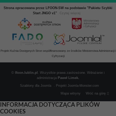
Strona opracowana przez LFOON-SW na podstawie "Pakietu Szybki
Start JNGO v1"
Czytaj więcej
Projekt Kuźnia Dostępnych Stron współfinansowany ze środków Ministerstwa Administracji i
Cyfryzacji
©
lfoon.lublin.pl
. Wszystkie prawa zastrzeżone. Wdrażanie i
administracja
Paweł Limek.
Szablony dla Joomla
. Projekt Joomla-Monster.com
Mapa witryny
Wróć na górę
INFORMACJA DOTYCZĄCA PLIKÓW
COOKIES