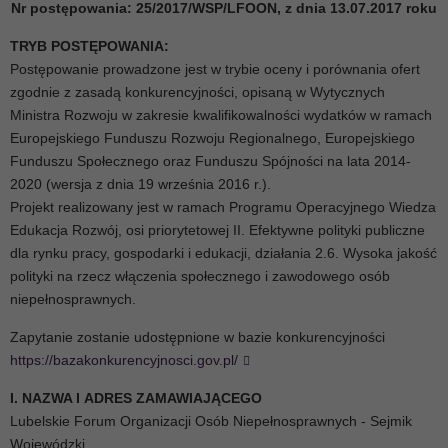
Nr postępowania: 25/2017/WSP/LFOON, z dnia 13.07.2017 roku
TRYB POSTĘPOWANIA:
Postępowanie prowadzone jest w trybie oceny i porównania ofert
zgodnie z zasadą konkurencyjności, opisaną w Wytycznych
Ministra Rozwoju w zakresie kwalifikowalności wydatków w ramach
Europejskiego Funduszu Rozwoju Regionalnego, Europejskiego
Funduszu Społecznego oraz Funduszu Spójności na lata 2014-
2020 (wersja z dnia 19 września 2016 r.).
Projekt realizowany jest w ramach Programu Operacyjnego Wiedza
Edukacja Rozwój, osi priorytetowej II. Efektywne polityki publiczne
dla rynku pracy, gospodarki i edukacji, działania 2.6. Wysoka jakość
polityki na rzecz włączenia społecznego i zawodowego osób
niepełnosprawnych.
Zapytanie zostanie udostępnione w bazie konkurencyjności
https://bazakonkurencyjnosci.gov.pl/
I. NAZWA I ADRES ZAMAWIAJĄCEGO
Lubelskie Forum Organizacji Osób Niepełnosprawnych - Sejmik
Wojewódzki