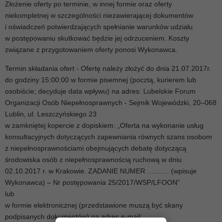
Złożenie oferty po terminie, w innej formie oraz oferty
niekompletnej w szczególności niezawierającej dokumentów
i oświadczeń potwierdzających spełnianie warunków udziału
w postępowaniu skutkować będzie jej odrzuceniem. Koszty
związane z przygotowaniem oferty ponosi Wykonawca.
Termin składania ofert - Ofertę należy złożyć do dnia 21.07.2017r.
do godziny 15:00:00 w formie pisemnej (pocztą, kurierem lub
osobiście; decyduje data wpływu) na adres: Lubelskie Forum
Organizacji Osób Niepełnosprawnych - Sejmik Wojewódzki, 20–068
Lublin, ul. Leszczyńskiego 23
w zamkniętej kopercie z dopiskiem: „Oferta na wykonanie usług
konsultacyjnych dotyczących zapewniania równych szans osobom
z niepełnosprawnościami obejmujących debatę dotyczącą
środowiska osób z niepełnosprawnością ruchową w dniu
02.10.2017 r. w Krakowie. ZADANIE NUMER …….... (wpisuje
Wykonawca) – Nr postępowania 25/2017/WSP/LFOON”
lub
w formie elektronicznej (przedstawione muszą być skany
podpisanych dokumentów) na adres e-mail: