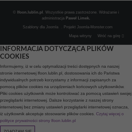
©
lfoon.lublin.pl
. Wszystkie prawa zastrzeżone. Wdrażanie i
administracja
Paweł Limek.
Szablony dla Joomla
. Projekt Joomla-Monster.com
Mapa witryny
Wróć na górę
INFORMACJA DOTYCZĄCA PLIKÓW
COOKIES
Informujemy, iż w celu optymalizacji treści dostępnych na naszej
stronie internetowej lfoon.lublin.pl, dostosowania ich do Państwa
indywidualnych potrzeb korzystamy z informacji zapisanych za
pomocą plików cookies na urządzeniach końcowych użytkowników.
Pliki cookies użytkownik może kontrolować za pomocą ustawień swojej
przeglądarki internetowej. Dalsze korzystanie z naszej strony
internetowej bez zmiany ustawień przeglądarki internetowej oznacza,
iż użytkownik akceptuje stosowanie plików cookies.
Czytaj więcej o
polityce prywatności strony lfoon.lublin.pl
ZGADZAM SIĘ