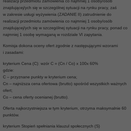
realizacji przedmiotu zamówienia co najmniej 1 osoby/osób
znajdującej/ych się w szczególnej sytuacji na rynku pracy, zaś
w zakresie usługi wyżywienia (ZADANIE II) zatrudnienie do
realizacji przedmiotu zamówienia co najmniej 1 osoby/osób
znajdującej/ych się w szczególnej sytuacji na rynku pracy, ponad co
najmniej 1 osobę wymaganą w rozdziale VI zapytania.
Komisja dokona oceny ofert zgodnie z następującymi wzorami
i zasadami:
kryterium Cena (C): wzór C = (Cn / Co) x 100x 60%
gdzie:
C – przyznane punkty w kryterium cena;
Cn – najniższa cena ofertowa (brutto) spośród wszystkich ważnych
ofert;
Co – cena oferty ocenianej (brutto).
Oferta najkorzystniejsza w tym kryterium, otrzyma maksymalnie 60
punktów.
kryterium Stopień spełniania klauzul społecznych (S)