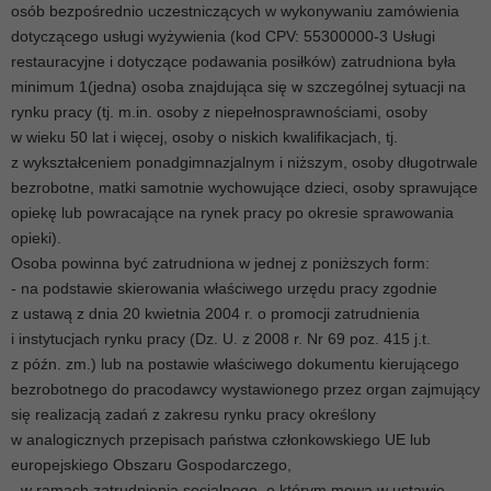
osób bezpośrednio uczestniczących w wykonywaniu zamówienia
dotyczącego usługi wyżywienia (kod CPV: 55300000-3 Usługi
restauracyjne i dotyczące podawania posiłków) zatrudniona była
minimum 1(jedna) osoba znajdująca się w szczególnej sytuacji na
rynku pracy (tj. m.in. osoby z niepełnosprawnościami, osoby
w wieku 50 lat i więcej, osoby o niskich kwalifikacjach, tj.
z wykształceniem ponadgimnazjalnym i niższym, osoby długotrwale
bezrobotne, matki samotnie wychowujące dzieci, osoby sprawujące
opiekę lub powracające na rynek pracy po okresie sprawowania
opieki).
Osoba powinna być zatrudniona w jednej z poniższych form:
- na podstawie skierowania właściwego urzędu pracy zgodnie
z ustawą z dnia 20 kwietnia 2004 r. o promocji zatrudnienia
i instytucjach rynku pracy (Dz. U. z 2008 r. Nr 69 poz. 415 j.t.
z późn. zm.) lub na postawie właściwego dokumentu kierującego
bezrobotnego do pracodawcy wystawionego przez organ zajmujący
się realizacją zadań z zakresu rynku pracy określony
w analogicznych przepisach państwa członkowskiego UE lub
europejskiego Obszaru Gospodarczego,
- w ramach zatrudnienia socjalnego, o którym mowa w ustawie