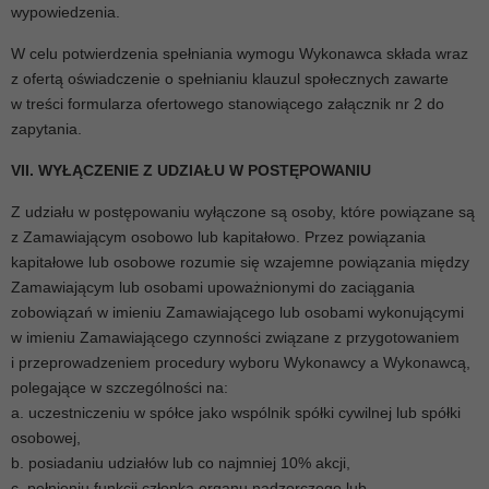
wypowiedzenia.
W celu potwierdzenia spełniania wymogu Wykonawca składa wraz
z ofertą oświadczenie o spełnianiu klauzul społecznych zawarte
w treści formularza ofertowego stanowiącego załącznik nr 2 do
zapytania.
VII. WYŁĄCZENIE Z UDZIAŁU W POSTĘPOWANIU
Z udziału w postępowaniu wyłączone są osoby, które powiązane są
z Zamawiającym osobowo lub kapitałowo. Przez powiązania
kapitałowe lub osobowe rozumie się wzajemne powiązania między
Zamawiającym lub osobami upoważnionymi do zaciągania
zobowiązań w imieniu Zamawiającego lub osobami wykonującymi
w imieniu Zamawiającego czynności związane z przygotowaniem
i przeprowadzeniem procedury wyboru Wykonawcy a Wykonawcą,
polegające w szczególności na:
a. uczestniczeniu w spółce jako wspólnik spółki cywilnej lub spółki
osobowej,
b. posiadaniu udziałów lub co najmniej 10% akcji,
c. pełnieniu funkcji członka organu nadzorczego lub