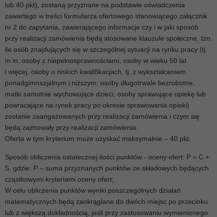
lub 40 pkt), zostaną przyznane na podstawie oświadczenia
zawartego w treści formularza ofertowego stanowiącego załącznik
nr 2 do zapytania, zawierającego informacje czy i w jaki sposób
przy realizacji zamówienia będą stosowane klauzule społeczne, tzn.
ile osób znajdujących się w szczególnej sytuacji na rynku pracy (tj.
m.in. osoby z niepełnosprawnościami, osoby w wieku 50 lat
i więcej, osoby o niskich kwalifikacjach, tj. z wykształceniem
ponadgimnazjalnym i niższym, osoby długotrwale bezrobotne,
matki samotnie wychowujące dzieci, osoby sprawujące opiekę lub
powracające na rynek pracy po okresie sprawowania opieki)
zostanie zaangażowanych przy realizacji zamówienia i czym się
będą zajmowały przy realizacji zamówienia.
Oferta w tym kryterium może uzyskać maksymalnie – 40 pkt.
Sposób obliczenia ostatecznej ilości punktów - oceny ofert: P = C +
S, gdzie: P – suma przyznanych punktów ze składowych będących
cząstkowymi kryteriami oceny ofert;
W celu obliczenia punktów wyniki poszczególnych działań
matematycznych będą zaokrąglane do dwóch miejsc po przecinku
lub z większą dokładnością, jeśli przy zastosowaniu wymienionego