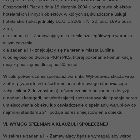
Gospodarki i Płacy z dnia 19 sierpnia 2004 r. w sprawie obiektów
hotelarskich i innych obiektów, w których są świadczone usługi
hotelarskie (tekst jednolity Dz.U. z 2006 r. Nr 22, poz. 169 z późn.
zm.),
dla zadania II - Zamawiający nie określa szczegółowego warunku
w tym zakresie,
dla zadania III - znajdujący się na terenie miasta Lublina
w odległości od dworca PKP i PKS, której pokonanie komunikacją
miejską nie zajmie dłużej niż 30 minut.
W celu potwierdzenia spełniania warunku Wykonawca składa wraz
z ofertą (zawarte w treści formularza ofertowego stanowiącego
załącznik nr 2 do zapytania), oświadczenie o posiadaniu decyzji
o nadaniu kategorii, potwierdzającej zaszeregowanie i podaje adres
umiejscowienia obiektu lub oświadczenie o spełnianiu warunków co
najmniej standardu 2* i podaje adres umiejscowienia obiektu.
VI. WYMÓG SPEŁNIANIA KLAUZULI SPOŁECZNEJ
W zakresie zadania II - Zamawiający będzie wymagał, aby wśród