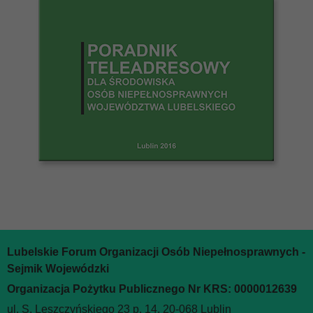
Lubelskie Forum Organizacji Osób Niepełnosprawnych -
Sejmik Wojewódzki
Organizacja Pożytku Publicznego Nr KRS: 0000012639
ul. S. Leszczyńskiego 23 p. 14, 20-068 Lublin