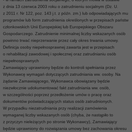
z dnia 13 czerwca 2003 roku o zatrudnieniu socjalnym (Dz. U.
z 2011 r. Nr 122, poz. 143 j.t. z późn. zm.) lub odpowiadających mu
programów lub form zatrudnienia określonych w przepisach państw
członkowskich Unii Europejskiej lub Europejskiego Obszaru
Gospodarczego. Zatrudnienie minimalnej liczby wskazanych osób
powinno trwać nieprzerwanie przez cały okres trwania umowy.
Definicja osoby niepełnosprawnej zawarta jest w przepisach
o rehabilitacji zawodowej i społecznej oraz zatrudnianiu osób
niepełnosprawnych
Zamawiający uprawniony będzie do kontroli spełniania przez
Wykonawcę wymagań dotyczących zatrudniania ww. osoby. Na
żądanie Zamawiającego, Wykonawca obowiązany będzie
niezwłocznie udokumentować fakt zatrudniania ww. osób,
w szczególności poprzez przedłożenie umów o pracę oraz
dokumentów poświadczających status osób zatrudnionych.
W przypadku niezatrudniania przy realizacji zamówienia
wymaganej liczby wskazanych osób (chyba, że nastąpiło to
z przyczyn nieleżących po stronie Wykonawcy), Zamawiający
będzie uprawniony do rozwiązania umowy bez zachowania okresu