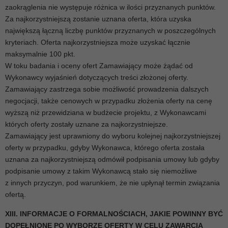
zaokrąglenia nie występuje różnica w ilości przyznanych punktów.
Za najkorzystniejszą zostanie uznana oferta, która uzyska
największą łączną liczbę punktów przyznanych w poszczególnych
kryteriach. Oferta najkorzystniejsza może uzyskać łącznie
maksymalnie 100 pkt.
W toku badania i oceny ofert Zamawiający może żądać od
Wykonawcy wyjaśnień dotyczących treści złożonej oferty.
Zamawiający zastrzega sobie możliwość prowadzenia dalszych
negocjacji, także cenowych w przypadku złożenia oferty na cenę
wyższą niż przewidziana w budżecie projektu, z Wykonawcami
których oferty zostały uznane za najkorzystniejsze.
Zamawiający jest uprawniony do wyboru kolejnej najkorzystniejszej
oferty w przypadku, gdyby Wykonawca, którego oferta została
uznana za najkorzystniejszą odmówił podpisania umowy lub gdyby
podpisanie umowy z takim Wykonawcą stało się niemożliwe
z innych przyczyn, pod warunkiem, że nie upłynął termin związania
ofertą.
XIII. INFORMACJE O FORMALNOŚCIACH, JAKIE POWINNY BYĆ
DOPEŁNIONE PO WYBORZE OFERTY W CELU ZAWARCIA