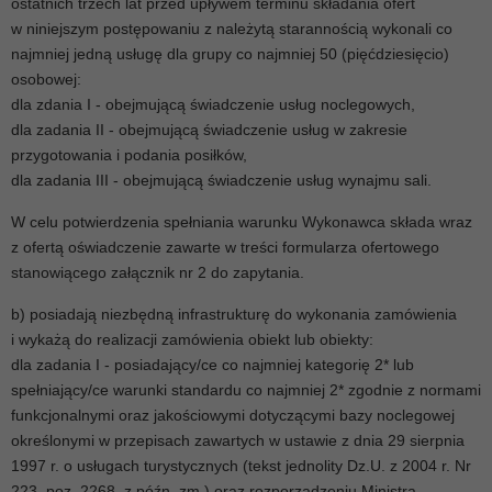
ostatnich trzech lat przed upływem terminu składania ofert
w niniejszym postępowaniu z należytą starannością wykonali co
najmniej jedną usługę dla grupy co najmniej 50 (pięćdziesięcio)
osobowej:
dla zdania I - obejmującą świadczenie usług noclegowych,
dla zadania II - obejmującą świadczenie usług w zakresie
przygotowania i podania posiłków,
dla zadania III - obejmującą świadczenie usług wynajmu sali.
W celu potwierdzenia spełniania warunku Wykonawca składa wraz
z ofertą oświadczenie zawarte w treści formularza ofertowego
stanowiącego załącznik nr 2 do zapytania.
b) posiadają niezbędną infrastrukturę do wykonania zamówienia
i wykażą do realizacji zamówienia obiekt lub obiekty:
dla zadania I - posiadający/ce co najmniej kategorię 2* lub
spełniający/ce warunki standardu co najmniej 2* zgodnie z normami
funkcjonalnymi oraz jakościowymi dotyczącymi bazy noclegowej
określonymi w przepisach zawartych w ustawie z dnia 29 sierpnia
1997 r. o usługach turystycznych (tekst jednolity Dz.U. z 2004 r. Nr
223, poz. 2268, z późn. zm.) oraz rozporządzeniu Ministra