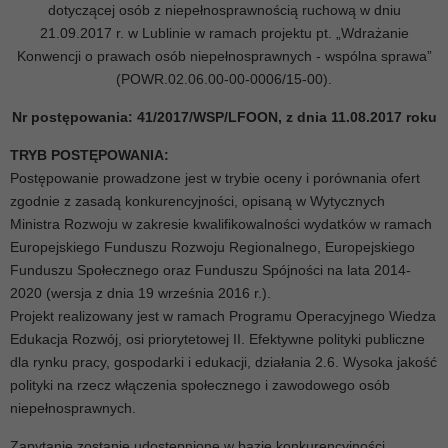
dotyczącej osób z niepełnosprawnością ruchową w dniu
21.09.2017 r. w Lublinie w ramach projektu pt. „Wdrażanie
Konwencji o prawach osób niepełnosprawnych - wspólna sprawa”
(POWR.02.06.00-00-0006/15-00).
Nr postępowania: 41/2017/WSP/LFOON, z dnia 11.08.2017 roku
TRYB POSTĘPOWANIA:
Postępowanie prowadzone jest w trybie oceny i porównania ofert
zgodnie z zasadą konkurencyjności, opisaną w Wytycznych
Ministra Rozwoju w zakresie kwalifikowalności wydatków w ramach
Europejskiego Funduszu Rozwoju Regionalnego, Europejskiego
Funduszu Społecznego oraz Funduszu Spójności na lata 2014-
2020 (wersja z dnia 19 września 2016 r.).
Projekt realizowany jest w ramach Programu Operacyjnego Wiedza
Edukacja Rozwój, osi priorytetowej II. Efektywne polityki publiczne
dla rynku pracy, gospodarki i edukacji, działania 2.6. Wysoka jakość
polityki na rzecz włączenia społecznego i zawodowego osób
niepełnosprawnych.
Zapytanie zostanie udostępnione w bazie konkurencyjności