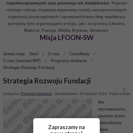
niepełnosprawnych oraz promocja ich działalności
. Poprzez
różnego rodzaju inicjatywy wspieramy rozwój samopomocowych
organizacji pozarządowych i upowszechniamy ideę współpracy
pomiędzy tymi organizacjami w kraju, jak i za granicą (Ukraina,
Białoruś, Francja, Wielka Brytania, Słowenia).
Misja LFOON-SW
Jesteś tutaj:
Start
O nas
Certyfikaty
O nas (zamiast BIP)
Programy działania
Strategia Rozwoju Fundacji
Strategia Rozwoju Fundacji
Kategoria:
Programy działania
Opublikowano: 30 sierpień 2014
Paweł Limek
We
wprowadzeniu,
zwanym przez
dziennikarzy
Zapraszamy na
lidem,