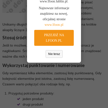
www.lfoon.lublin.pl.
się pisać
prostymi,
Najnowsze informacje
krótkimi
znajdziesz na nowej,
zdaniami.
oficjalnej stronie
Unikamy długich i trudnych wyrazów. Tekst dzielimy na krótkie
www.lfoon.pl
akapity liczące 2-5 wierszy.
PRZEJDŹ NA
Stosuj śródtytuły
LFOON.PL
Jeśli to możliwe, dziel artykuł na mniejsze cząstki i oznacz je
nagłówkami. Śródtytuły bardzo pomagają czytelnikom znajdować
Nie teraz
ważne dla nich informacje.
Wykorzystaj punktowanie i numerowanie
Gdy wymieniasz kilka elementów, zastosuj listę punktowaną. Gdy
kolejność elementów jest istotna, zastosuj listę numerowaną.
Czasem warto połączyć oba rodzaje listy, np.
Przygotuj potrzebne produkty:
jeden produkt
drugi produkt