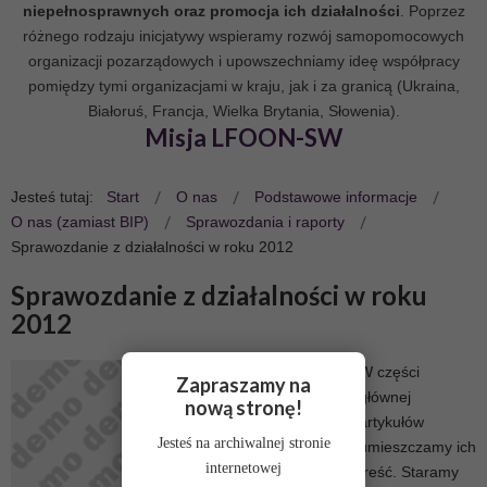
niepełnosprawnych oraz promocja ich działalności
. Poprzez
różnego rodzaju inicjatywy wspieramy rozwój samopomocowych
organizacji pozarządowych i upowszechniamy ideę współpracy
pomiędzy tymi organizacjami w kraju, jak i za granicą (Ukraina,
Białoruś, Francja, Wielka Brytania, Słowenia).
Misja LFOON-SW
Jesteś tutaj:
Start
O nas
Podstawowe informacje
O nas (zamiast BIP)
Sprawozdania i raporty
Sprawozdanie z działalności w roku 2012
Sprawozdanie z działalności w roku
2012
W części
Zapraszamy na
głównej
nową stronę!
artykułów
Jesteś na archiwalnej stronie
umieszczamy ich
internetowej
treść. Staramy