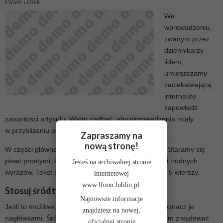
Paweł Limek
We
wprowadzeniu,
zwanym przez
dziennikarzy
lidem,
umieszczamy
zaciekawiającą
internautę
zapowiedź
zawartości artykułu. Warto zadbać, aby wprowadzenia miały
w przybliżeniu podobny rozmiar.
Zapraszamy na
nową stronę!
W części głównej artykułów umieszczamy ich treść. Staramy się
pisać prostymi, krótkimi zdaniami. Unikamy długich i trudnych
Jesteś na archiwalnej stronie
wyrazów. Tekst dzielimy na krótkie akapity liczące 2-5 wierszy.
internetowej
www.lfoon.lublin.pl.
Stosuj śródtytuły
Najnowsze informacje
Jeśli to możliwe, dziel artykuł na mniejsze cząstki i oznacz je
znajdziesz na nowej,
nagłówkami. Śródtytuły bardzo pomagają czytelnikom znajdować
oficjalnej stronie