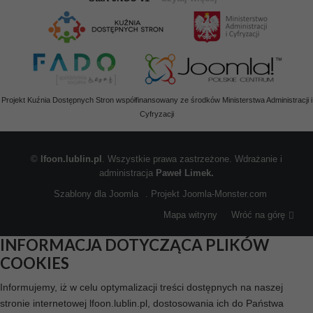
Projekt Kuźnia Dostępnych Stron współfinansowany ze środków Ministerstwa Administracji i
Cyfryzacji
©
lfoon.lublin.pl
. Wszystkie prawa zastrzeżone. Wdrażanie i
administracja
Paweł Limek.
Szablony dla Joomla
. Projekt Joomla-Monster.com
Mapa witryny
Wróć na górę
INFORMACJA DOTYCZĄCA PLIKÓW
COOKIES
Informujemy, iż w celu optymalizacji treści dostępnych na naszej
stronie internetowej lfoon.lublin.pl, dostosowania ich do Państwa