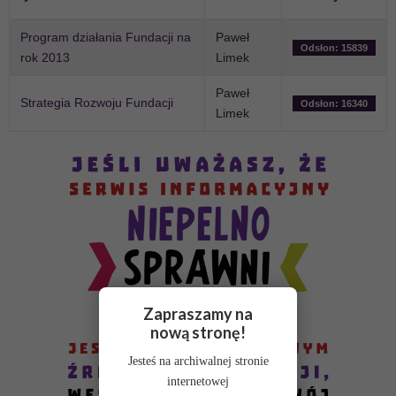
Program działania Fundacji na
Paweł
Odsłon: 15839
rok 2013
Limek
Paweł
Strategia Rozwoju Fundacji
Odsłon: 16340
Limek
Zapraszamy na
nową stronę!
Jesteś na archiwalnej stronie
internetowej