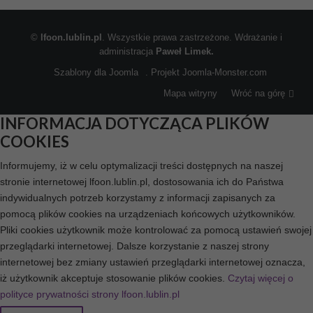
©
lfoon.lublin.pl
. Wszystkie prawa zastrzeżone. Wdrażanie i
administracja
Paweł Limek.
Szablony dla Joomla
. Projekt Joomla-Monster.com
Mapa witryny
Wróć na górę
INFORMACJA DOTYCZĄCA PLIKÓW
COOKIES
Informujemy, iż w celu optymalizacji treści dostępnych na naszej
stronie internetowej lfoon.lublin.pl, dostosowania ich do Państwa
indywidualnych potrzeb korzystamy z informacji zapisanych za
pomocą plików cookies na urządzeniach końcowych użytkowników.
Pliki cookies użytkownik może kontrolować za pomocą ustawień swojej
przeglądarki internetowej. Dalsze korzystanie z naszej strony
internetowej bez zmiany ustawień przeglądarki internetowej oznacza,
iż użytkownik akceptuje stosowanie plików cookies.
Czytaj więcej o
polityce prywatności strony lfoon.lublin.pl