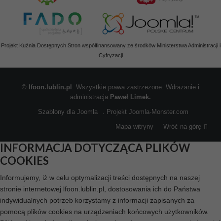
Projekt Kuźnia Dostępnych Stron współfinansowany ze środków Ministerstwa Administracji i
Cyfryzacji
©
lfoon.lublin.pl
. Wszystkie prawa zastrzeżone. Wdrażanie i
administracja
Paweł Limek.
Szablony dla Joomla
. Projekt Joomla-Monster.com
Mapa witryny
Wróć na górę
INFORMACJA DOTYCZĄCA PLIKÓW
COOKIES
Informujemy, iż w celu optymalizacji treści dostępnych na naszej
stronie internetowej lfoon.lublin.pl, dostosowania ich do Państwa
indywidualnych potrzeb korzystamy z informacji zapisanych za
pomocą plików cookies na urządzeniach końcowych użytkowników.