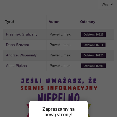
Tytuł
Autor
Odsłony
Przemek Graficzny
Paweł Limek
Odsłon: 16925
Dana Szczera
Paweł Limek
Odsłon: 16311
Andrzej Wspaniały
Paweł Limek
Odsłon: 16220
Anna Piękna
Paweł Limek
Odsłon: 16405
Zapraszamy na
nową stronę!