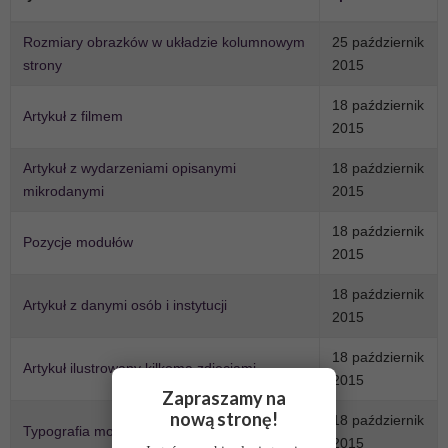
Rozmiary obrazków w układzie kolumnowym
25 październik
strony
2015
18 październik
Artykuł z filmem
2015
Artykuł z wydarzeniami opisanymi
18 październik
mikrodanymi
2015
18 październik
Pozycje modułów
2015
18 październik
Artykuł z danymi osób i instytucji
2015
18 październik
Artykuł ilustrowany kilkoma zdjęciami
2015
Zapraszamy na
nową stronę!
18 październik
Typografia modułów
2015