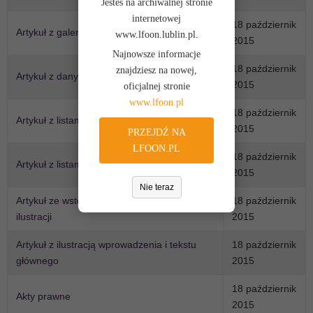
Jesteś na archiwalnej stronie
internetowej
18 październik
Artykuł z galerią obrazów
www.lfoon.lublin.pl.
2015
Najnowsze informacje
18 październik
znajdziesz na nowej,
Artykuł z danymi tabelarycznymi
2015
oficjalnej stronie
www.lfoon.pl
18 październik
Artykuł z listami numerowanymi
2015
PRZEJDŹ NA
LFOON.PL
18 październik
Artykuł z listami punktowanymi
2015
Nie teraz
Artykuł ze wstępem i tekstem głównym, bez
18 październik
ilustracji
2015
Artykuł z ilustracją wprowadzenia i tekstu
18 październik
głównego
2015
18 październik
Akty prawne
2015