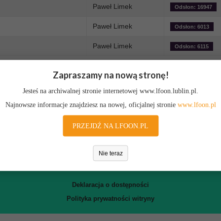
Paweł Limek
Odsłon: 16947
Paweł Limek
Odsłon: 6013
Paweł Limek
Odsłon: 6115
Zapraszamy na nową stronę!
Jesteś na archiwalnej stronie internetowej www.lfoon.lublin.pl.
rawnych - Sejmik Wojewódzki
Najnowsze informacje znajdziesz na nowej, oficjalnej stronie
www.lfoon.pl
0012639
PRZEJDŹ NA LFOON.PL
com
Nie teraz
Deklaracja o dostępności
Polityka prywatności witryny