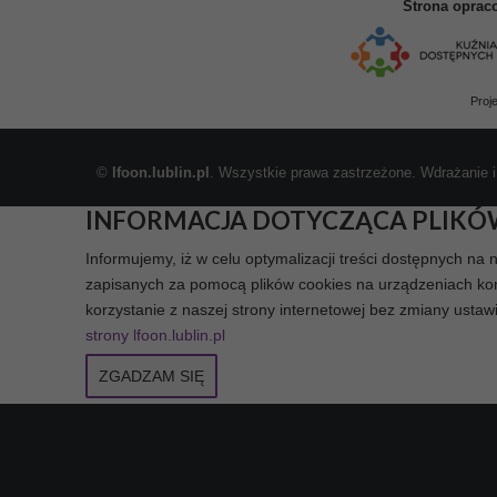
Strona oprac
Proj
©
lfoon.lublin.pl
. Wszystkie prawa zastrzeżone. Wdrażanie i
INFORMACJA DOTYCZĄCA PLIKÓ
Informujemy, iż w celu optymalizacji treści dostępnych na 
zapisanych za pomocą plików cookies na urządzeniach koń
korzystanie z naszej strony internetowej bez zmiany ustaw
strony lfoon.lublin.pl
ZGADZAM SIĘ