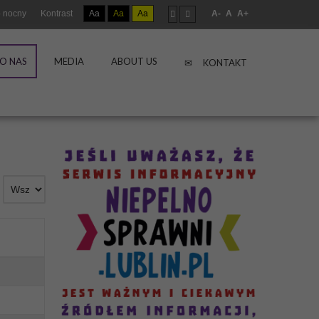
 nocny
Kontrast
Aa
Aa
Aa
A-
A
A+
O NAS
MEDIA
ABOUT US
KONTAKT