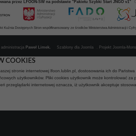
owana przez LFOON-SW na podstawie "Pakietu Szybki Start JNGO v1"
ekt Kuźnia Dostępnych Stron współfinansowany ze środków Ministerstwa Administracji i Cyfry
 administracja
Paweł Limek.
Szablony dla Joomla
. Projekt Joomla-Mon
W COOKIES
naszej stronie internetowej lfoon.lublin.pl, dostosowania ich do Państw
cowych użytkowników. Pliki cookies użytkownik może kontrolować za p
ień przeglądarki internetowej oznacza, iż użytkownik akceptuje stosow