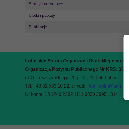
Strony internetowe
Ulotki i plakaty
Publikacje
Lubelskie Forum Organizacji Osób Niepełnosp
Organizacja Pożytku Publicznego Nr KRS: 000
ul. S. Leszczyńskiego 23 p. 14, 20-068 Lublin
Tel. +48 81 533 10 22, e-mail:
lfoon.lublin@gmail.
Nr konta: 13 1240 2382 1111 0000 3895 1314