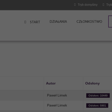
Tryb domyślny
Tryb
DZIAŁANIA
CZŁONKOSTWO
START
Autor
Odsłony
Paweł Limek
Odsłon: 10449
Paweł Limek
Odsłon: 5901