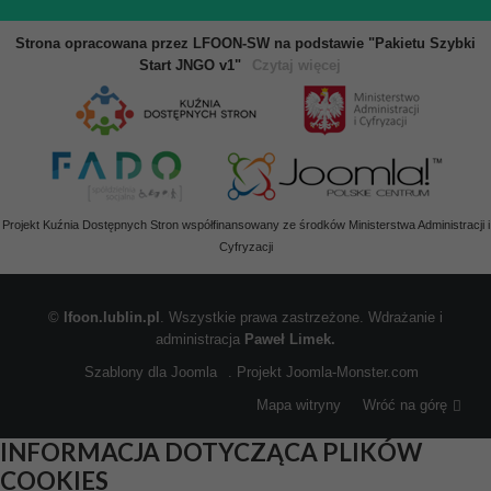
Strona opracowana przez LFOON-SW na podstawie "Pakietu Szybki
Start JNGO v1"
Czytaj więcej
Projekt Kuźnia Dostępnych Stron współfinansowany ze środków Ministerstwa Administracji i
Cyfryzacji
©
lfoon.lublin.pl
. Wszystkie prawa zastrzeżone. Wdrażanie i
administracja
Paweł Limek.
Szablony dla Joomla
. Projekt Joomla-Monster.com
Mapa witryny
Wróć na górę
INFORMACJA DOTYCZĄCA PLIKÓW
COOKIES