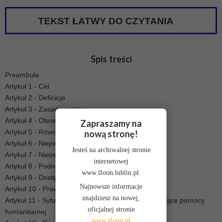
TEKST ŁATWY DO CZYTANIA
Spis treści
Preambuła
Artykuł 1 - Cel
Artykuł 2 - Definicje
Artykuł 3 - Zasady ogólne
Artykuł 4 - Obowiązki ogólne
Zapraszamy na
Artykuł 5 - Równość i niedyskryminacja
nową stronę!
Artykuł 6 - Niepełnosprawne kobiety
Jesteś na archiwalnej stronie
Artykuł 7 - Niepełnosprawne dzieci
internetowej
Artykuł 8 - Podnoszenie świadomości
www.lfoon.lublin.pl.
Artykuł 9 - Dostępność
Najnowsze informacje
Artykuł 10 - Prawo do życia
znajdziesz na nowej,
Artykuł 11 - Sytuacje zagrożenia i sytuacje wymagające pomocy
oficjalnej stronie
humanitarnej
www.lfoon.pl