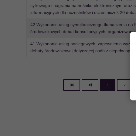
cyfrowego i nagrania na nośniku elektronicznym oraz 
informacyjnych dla uczestników i uczestniczek 20 debat
42 Wykonanie usług symultanicznego tłumaczenia na P
środowiskowych debat konsultacyjnych, organizowanych
41 Wykonanie usług noclegowych, zapewnienia wyżywien
debaty środowiskowej dotyczącej osób z niepełnospraw
1
2