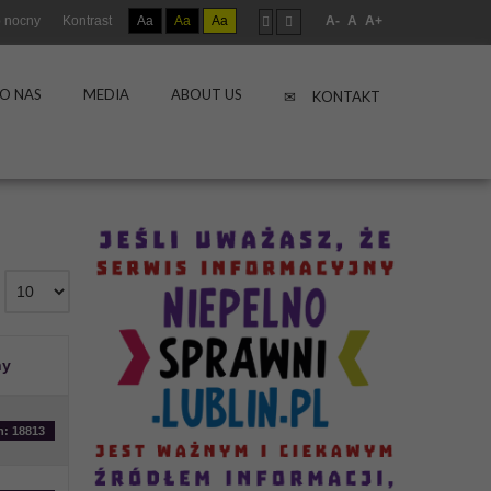
 nocny
Kontrast
Aa
Aa
Aa
A-
A
A+
O NAS
MEDIA
ABOUT US
KONTAKT
ny
n: 18813