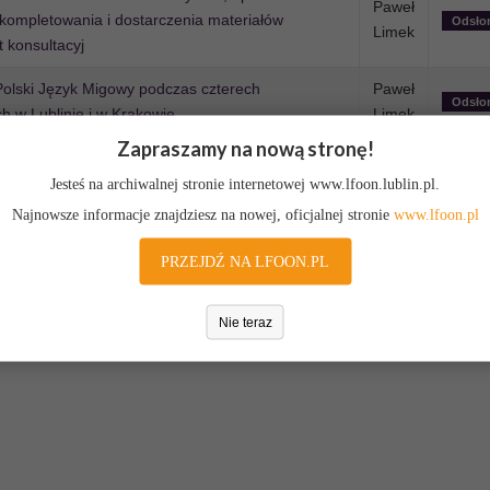
Paweł
skompletowania i dostarczenia materiałów
Odsło
Limek
 konsultacyj
olski Język Migowy podczas czterech
Paweł
Odsło
 w Lublinie i w Krakowie
Limek
Zapraszamy na nową stronę!
ia oraz wynajmu sali i technicznej obsługi
Paweł
Odsło
nością ruchową w dniu 21.09.2017 r. w Lublinie
Limek
Jesteś na archiwalnej stronie internetowej www.lfoon.lublin.pl.
Najnowsze informacje znajdziesz na nowej, oficjalnej stronie
www.lfoon.pl
Strona 1 z 7
PRZEJDŹ NA LFOON.PL
3
4
...
6
7
Nie teraz