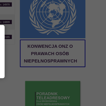
n: 14970
n: 14809
n: 12165
KONWENCJA ONZ O
PRAWACH OSÓB
NIEPEŁNOSPRAWNYCH