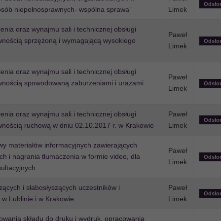
Odsło
 osób niepełnosprawnych- wspólna sprawa”
Limek
ia oraz wynajmu sali i technicznej obsługi
Paweł
awnością sprzężoną i wymagającą wysokiego
Odsło
Limek
ia oraz wynajmu sali i technicznej obsługi
Paweł
awnością spowodowaną zaburzeniami i urazami
Odsło
Limek
ia oraz wynajmu sali i technicznej obsługi
Paweł
Odsło
wnością ruchową w dniu 02.10.2017 r. w Krakowie
Limek
wy materiałów informacyjnych zawierających
Paweł
h i nagrania tłumaczenia w formie video, dla
Odsło
Limek
ultacyjnych
zących i słabosłyszących uczestników i
Paweł
Odsło
w Lublinie i w Krakowie
Limek
owania składu do druku i wydruk, opracowania