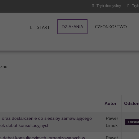
Tryb domyślny
Tryb
DZIAŁANIA
CZŁONKOSTWO
START
czne
Autor
Odsło
a) oraz dostarczenie do siedziby zamawiającego
Paweł
Odsło
zek debat konsultacyjnych
Limek
h debat konsultacyjnych, organizowanych w
Paweł