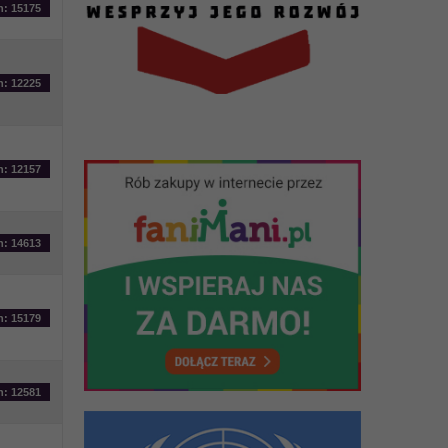
n: 15175
n: 12225
n: 12157
n: 14613
n: 15179
n: 12581