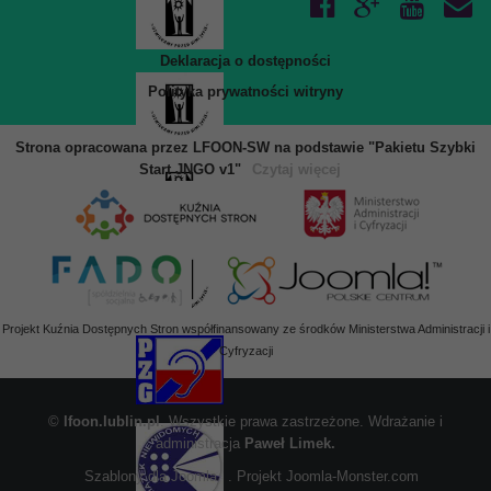
Deklaracja o dostępności
Polityka prywatności witryny
Strona opracowana przez LFOON-SW na podstawie "Pakietu Szybki
Start JNGO v1"
Czytaj więcej
Projekt Kuźnia Dostępnych Stron współfinansowany ze środków Ministerstwa Administracji i
Cyfryzacji
©
lfoon.lublin.pl
. Wszystkie prawa zastrzeżone. Wdrażanie i
administracja
Paweł Limek.
Szablony dla Joomla
. Projekt Joomla-Monster.com