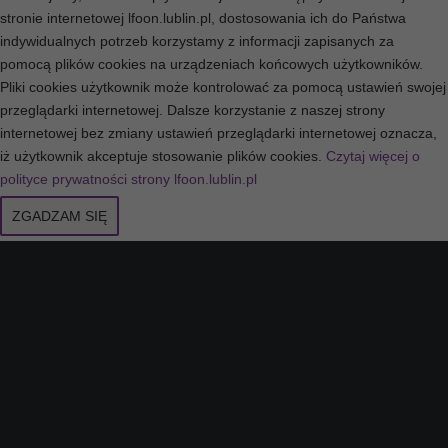
stronie internetowej lfoon.lublin.pl, dostosowania ich do Państwa
indywidualnych potrzeb korzystamy z informacji zapisanych za
pomocą plików cookies na urządzeniach końcowych użytkowników.
Pliki cookies użytkownik może kontrolować za pomocą ustawień swojej
przeglądarki internetowej. Dalsze korzystanie z naszej strony
internetowej bez zmiany ustawień przeglądarki internetowej oznacza,
iż użytkownik akceptuje stosowanie plików cookies.
Czytaj więcej o
polityce prywatności strony lfoon.lublin.pl
ZGADZAM SIĘ