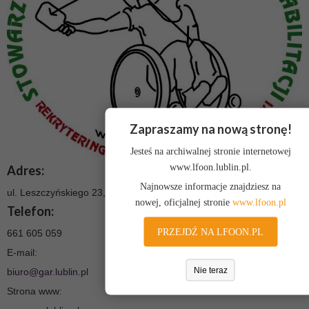
Zapraszamy na nową stronę!
Jesteś na archiwalnej stronie internetowej
www.lfoon.lublin.pl.
Adres:
Najnowsze informacje znajdziesz na
ul. Leszczyńskiego 23, 20-068 Lublin
nowej, oficjalnej stronie
www.lfoon.pl
Telefon:
PRZEJDŹ NA LFOON.PL
661 605 059
E-mail:
Nie teraz
biuro@gar.lublin.pl
Strona www: