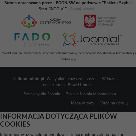
Strona opracowana przez LFOON-SW na podstawie "Pakietu Szybki
Start JNGO v1"
Czytaj więcej
Projekt Kuźnia Dostępnych Stron współfinansowany ze środków Ministerstwa Administracji i
Cyfryzacji
©
lfoon.lublin.pl
. Wszystkie prawa zastrzeżone. Wdrażanie i
administracja
Paweł Limek.
Szablony dla Joomla
. Projekt Joomla-Monster.com
Mapa witryny
Wróć na górę
INFORMACJA DOTYCZĄCA PLIKÓW
COOKIES
Informujemy, iż w celu optymalizacji treści dostępnych na naszej