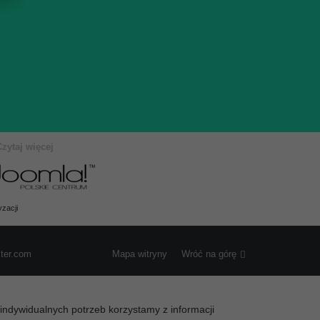
Czytaj więcej
zacji
ster.com
Mapa witryny
Wróć na górę
a indywidualnych potrzeb korzystamy z informacji