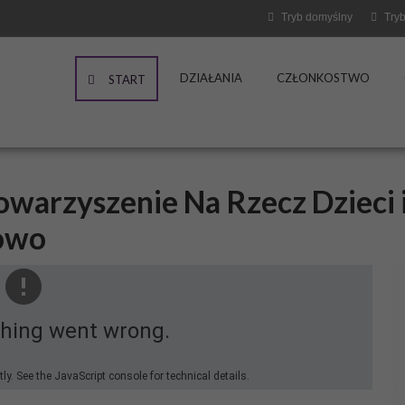
Tryb domyślny
Tryb
DZIAŁANIA
CZŁONKOSTWO
START
owarzyszenie Na Rzecz Dzieci 
owo
hing went wrong.
y. See the JavaScript console for technical details.