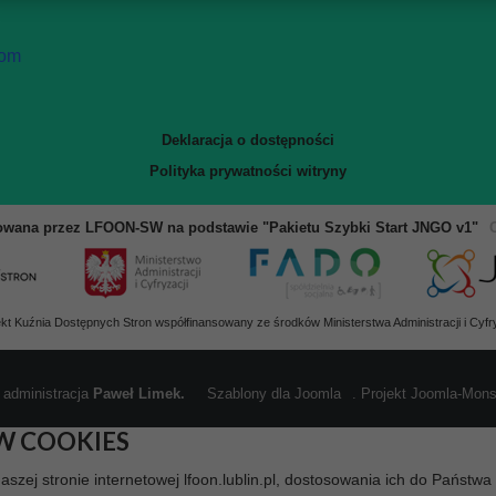
com
Deklaracja o dostępności
Polityka prywatności witryny
owana przez LFOON-SW na podstawie "Pakietu Szybki Start JNGO v1"
ekt Kuźnia Dostępnych Stron współfinansowany ze środków Ministerstwa Administracji i Cyfry
 administracja
Paweł Limek.
Szablony dla Joomla
. Projekt Joomla-Mon
W COOKIES
naszej stronie internetowej lfoon.lublin.pl, dostosowania ich do Państw