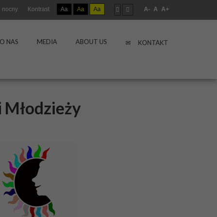
 nocny
Kontrast
Aa
Aa
Aa
A-
A
A+
O NAS
MEDIA
ABOUT US
KONTAKT
i Młodzieży