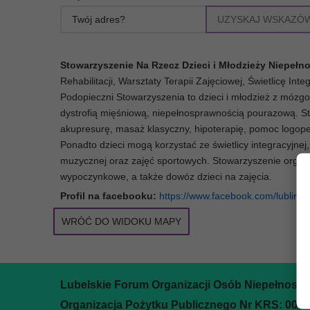
UZYSKAJ WSKAZÓW
Stowarzyszenie Na Rzecz Dzieci i Młodzieży Niepeł
Rehabilitacji, Warsztaty Terapii Zajęciowej, Świetlicę Inte
Podopieczni Stowarzyszenia to dzieci i młodzież z móz
dystrofią mięśniową, niepełnosprawnością pourazową. St
akupresurę, masaż klasyczny, hipoterapię, pomoc logoped
Ponadto dzieci mogą korzystać ze świetlicy integracyjne
muzycznej oraz zajęć sportowych. Stowarzyszenie organiz
wypoczynkowe, a także dowóz dzieci na zajęcia.
Profil na facebooku:
https://www.facebook.com/lublin.d
WRÓĆ DO WIDOKU MAPY
Lubelskie Forum Organizacji Osób Niepełnosp
Organizacja Pożytku Publicznego Nr KRS: 000