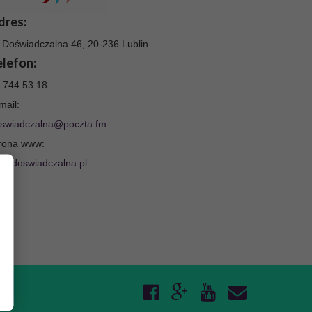
dres:
. Doświadczalna 46, 20-236 Lublin
elefon:
 744 53 18
mail:
swiadczalna@poczta.fm
rona www:
w.doswiadczalna.pl