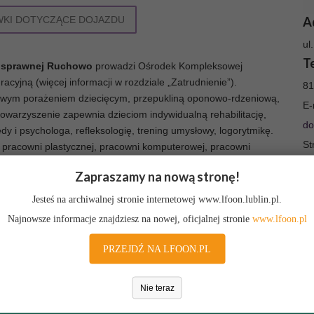
KI DOTYCZĄCE DOJAZDU
A
ul
T
nosprawnej Ruchowo
prowadzi Ośrodek Kompleksowej
gracyjną (więcej informacji w rozdziale „Zatrudnienie”).
81
gowym porażeniem dziecięcym, przepukliną oponowo-rdzeniową,
E-
owarzyszenie zapewnia dzieciom indywidualną rehabilitację,
do
y i psychologa, refleksologię, trening umysłowy, logorytmikę.
St
j, pracowni plastycznej, pracowni komputerowej, pracowni
uje również imprezy integracyjne, turnusy rehabilitacyjno-
ww
Zapraszamy na nową stronę!
oswiadczalna/
Jesteś na archiwalnej stronie internetowej www.lfoon.lublin.pl.
Najnowsze informacje znajdziesz na nowej, oficjalnej stronie
www.lfoon.pl
PRZEJDŹ NA LFOON.PL
Nie teraz
rawnych - Sejmik Wojewódzki
0012639