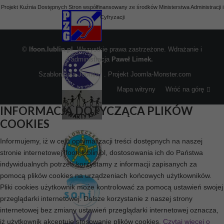
Projekt Kuźnia Dostępnych Stron współfinansowany ze środków Ministerstwa Administracji i
Cyfryzacji
©
lfoon.lublin.pl
. Wszystkie prawa zastrzeżone. Wdrażanie i
administracja
Paweł Limek.
Szablony dla Joomla
. Projekt Joomla-Monster.com
Mapa witryny
Wróć na górę
INFORMACJA DOTYCZĄCA PLIKÓW
COOKIES
Informujemy, iż w celu optymalizacji treści dostępnych na naszej
stronie internetowej lfoon.lublin.pl, dostosowania ich do Państwa
indywidualnych potrzeb korzystamy z informacji zapisanych za
pomocą plików cookies na urządzeniach końcowych użytkowników.
Pliki cookies użytkownik może kontrolować za pomocą ustawień swojej
przeglądarki internetowej. Dalsze korzystanie z naszej strony
internetowej bez zmiany ustawień przeglądarki internetowej oznacza,
iż użytkownik akceptuje stosowanie plików cookies.
Czytaj więcej o