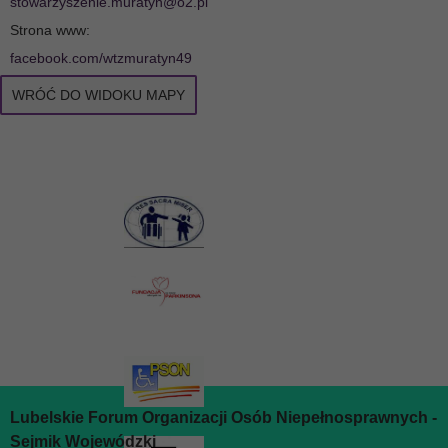
stowarzyszenie.muratyn@o2.pl
Strona www:
facebook.com/wtzmuratyn49
WRÓĆ DO WIDOKU MAPY
Lubelskie Forum Organizacji Osób Niepełnosprawnych -
Sejmik Wojewódzki