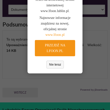
DO GÓRY
internetowej
www.lfoon.lublin.pl.
Najnowsze informacje
Podsumowanie
znajdziesz na nowej,
oficjalnej stronie
www.lfoon.pl
To są wybrane przez Ciebie pliki do pobrania
Upoważnienie do reprezentowania organizacji
Wielkość:
PRZEJDŹ NA
14 KB
LFOON.PL
Nie teraz
Pobierz
Powered by jDownloads
WSTECZ