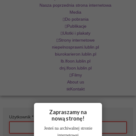
Nasza poprzednia strona internetowa
Media
Do pobrania
Publikacje
Ulotki i plakaty
Strony internetowe
niepelnosprawni.lublin.pl
biurokarieron.lublin.pl
lb.lfoon.lublin.pl
dnj.lfoon.lublin.pl
Filmy
About us
Kontakt
Zapraszamy na
Użytkownik
*
nową stronę!
Jesteś na archiwalnej stronie
internetowej