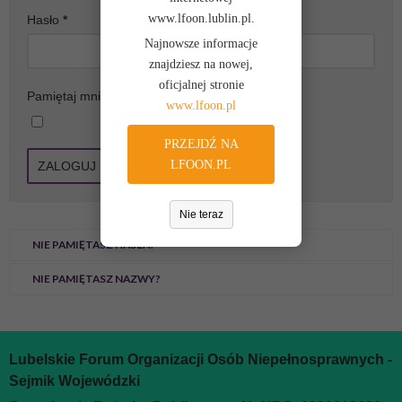
www.lfoon.lublin.pl.
Hasło
*
Najnowsze informacje
znajdziesz na nowej,
oficjalnej stronie
Pamiętaj mnie
www.lfoon.pl
PRZEJDŹ NA
LFOON.PL
ZALOGUJ
Nie teraz
NIE PAMIĘTASZ HASŁA?
NIE PAMIĘTASZ NAZWY?
Lubelskie Forum Organizacji Osób Niepełnosprawnych -
Sejmik Wojewódzki