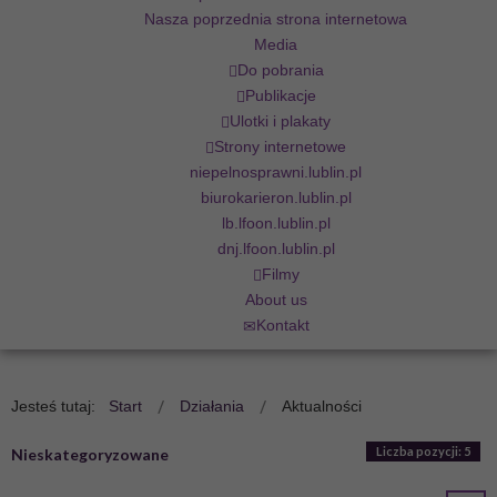
Nasza poprzednia strona internetowa
Media
Do pobrania
Publikacje
Ulotki i plakaty
Strony internetowe
niepelnosprawni.lublin.pl
biurokarieron.lublin.pl
lb.lfoon.lublin.pl
dnj.lfoon.lublin.pl
Filmy
About us
Kontakt
Jesteś tutaj:
Start
Działania
Aktualności
Liczba pozycji: 5
Nieskategoryzowane