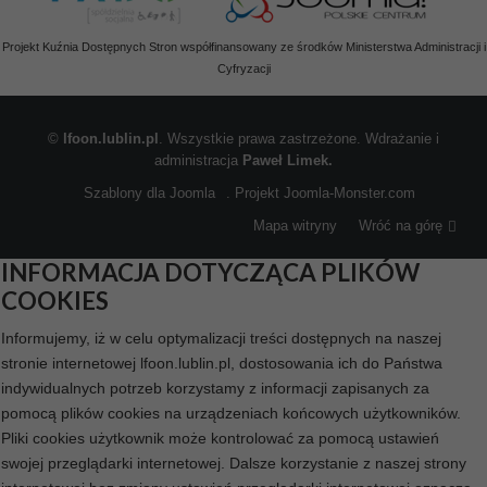
Projekt Kuźnia Dostępnych Stron współfinansowany ze środków Ministerstwa Administracji i
Cyfryzacji
©
lfoon.lublin.pl
. Wszystkie prawa zastrzeżone. Wdrażanie i
administracja
Paweł Limek.
Szablony dla Joomla
. Projekt Joomla-Monster.com
Mapa witryny
Wróć na górę
INFORMACJA DOTYCZĄCA PLIKÓW
COOKIES
Informujemy, iż w celu optymalizacji treści dostępnych na naszej
stronie internetowej lfoon.lublin.pl, dostosowania ich do Państwa
indywidualnych potrzeb korzystamy z informacji zapisanych za
pomocą plików cookies na urządzeniach końcowych użytkowników.
Pliki cookies użytkownik może kontrolować za pomocą ustawień
swojej przeglądarki internetowej. Dalsze korzystanie z naszej strony