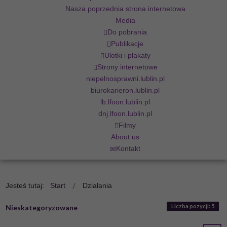
Nasza poprzednia strona internetowa
Media
Do pobrania
Publikacje
Ulotki i plakaty
Strony internetowe
niepelnosprawni.lublin.pl
biurokarieron.lublin.pl
lb.lfoon.lublin.pl
dnj.lfoon.lublin.pl
Filmy
About us
Kontakt
Jesteś tutaj:
Start
Działania
Liczba pozycji: 5
Nieskategoryzowane