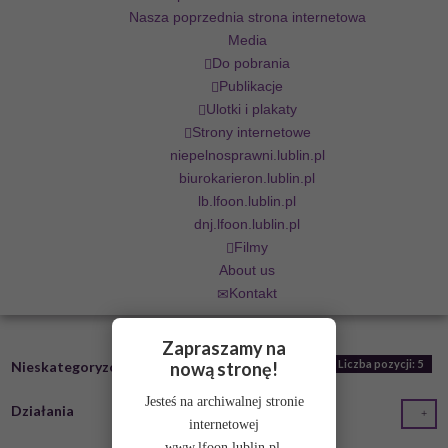
Nasza poprzednia strona internetowa
Media
Do pobrania
Publikacje
Ulotki i plakaty
Strony internetowe
niepelnosprawni.lublin.pl
biurokarieron.lublin.pl
lb.lfoon.lublin.pl
dnj.lfoon.lublin.pl
Filmy
About us
Kontakt
Zapraszamy na
Liczba pozycji: 5
nową stronę!
Nieskategoryzowane
Jesteś na archiwalnej stronie
Działania
internetowej
www.lfoon.lublin.pl.