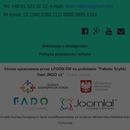
WIĘCEJ O: PROGRAMY DZIAŁANIA
Tel. +48 81 533 10 22, e-mail:
lfoon.lublin@gmail.com
Nr konta: 13 1240 2382 1111 0000 3895 1314
Liczba pozycji: 1
Finanse i majatek
Podstawą gospodarki finansowej Fundacji PCJ Otwarte Źródła
są roczne plany finansowe przedkładane do uchwalenia Radzie
przez Zarząd Fundacji. W tym dziale udostępniane są plany
Deklaracja o dostępności
i sprawozdania finansowe Fundacji.
Polityka prywatności witryny
WIĘCEJ O: FINANSE I MAJATEK
Strona opracowana przez LFOON-SW na podstawie "Pakietu Szybki
Liczba pozycji: 3
Sprawozdania i raporty
Start JNGO v1"
Czytaj więcej
W tym dziale zgromadzone są dokumenty sprawozdawcze
Fundacji - roczne sprawozdania merytoryczne oraz raporty
z realizacji programów i projektów. Aby zapoznać się
z udostępnionymi w BIP dokumentami, należy skorzystać
z odsyłaczy poniżej. Aby przeglądać inne działy BIP, prosimy
Projekt Kuźnia Dostępnych Stron współfinansowany ze środków Ministerstwa Administracji i
wybrać odpowiednie łącze z bocznego menu.
Cyfryzacji
WIĘCEJ O: SPRAWOZDANIA I RAPORTY