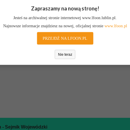
Zapraszamy na nową stronę!
cji - roczne sprawozdania merytoryczne oraz raporty z realizacji p
tami, należy skorzystać z odsyłaczy poniżej. Aby przeglądać inne dział
Jesteś na archiwalnej stronie internetowej www.lfoon.lublin.pl.
Najnowsze informacje znajdziesz na nowej, oficjalnej stronie
www.lfoon.pl
PRZEJDŹ NA LFOON.PL
Nie teraz
 - Sejmik Wojewódzki