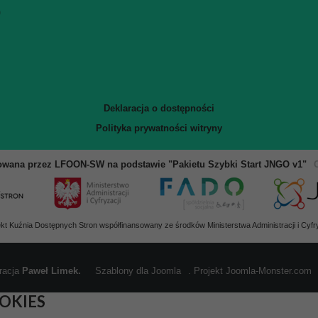
9
Deklaracja o dostępności
Polityka prywatności witryny
owana przez LFOON-SW na podstawie "Pakietu Szybki Start JNGO v1"
ekt Kuźnia Dostępnych Stron współfinansowany ze środków Ministerstwa Administracji i Cyfry
racja
Paweł Limek.
Szablony dla Joomla
. Projekt Joomla-Monster.com
OKIES