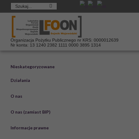
Organizacja Pożytku Publicznego nr KRS: 0000012639
Nr konta: 13 1240 2382 1111 0000 3895 1314
Nieskategoryzowane
Działania
O nas
Aktualności
Projekty LFOON-SW
O nas (zamiast BIP)
Misja i cele
Projekty zrealizowane w 2016 roku
Informacje prawne
Podstawy dzialania
Projekty zrealizowane w poprzednich latach