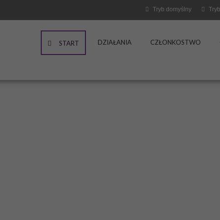
Tryb domyślny
Tryb
DZIAŁANIA
CZŁONKOSTWO
START
 osoby z
iami"