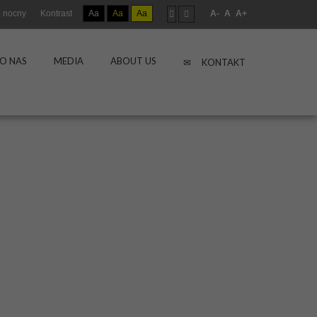
 nocny
Kontrast
Aa
Aa
Aa
A-
A
A+
O NAS
MEDIA
ABOUT US
KONTAKT