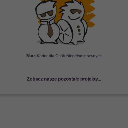
ostępności na Start
b
ę
wypracowania i wdro
ż
enia
u kompleksowego programu
j NGO z JST na rzecz
ktonicznej itp...
Biuro Karier dla Osób Niepełnosprawnych
Zobacz nasze pozostałe projekty...