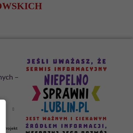
OWSKICH
nych –
st
”
. Projekt