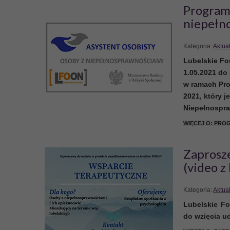
Program 
niepełn
Kategoria:
Aktua
Lubelskie Fo
1.05.2021 do 
w ramach Pro
2021
, który
Niepełnospr
WIĘCEJ O: PRO
Zaprosz
(video z
Kategoria:
Aktua
Lubelskie F
do wzięcia ud