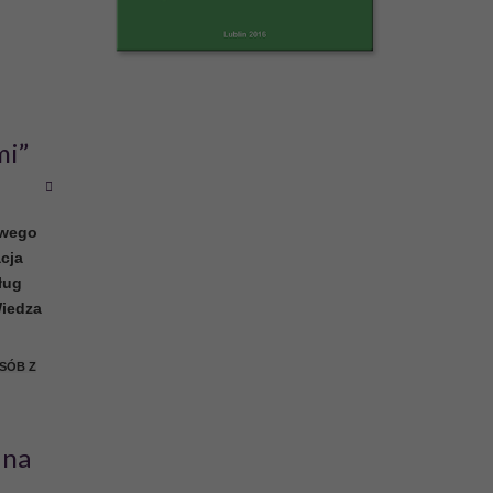
mi”
wego
acja
ług
iedza
SÓB Z
 na