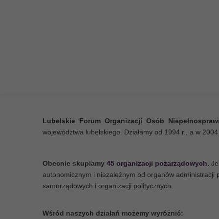
Realizowane usługi umożliw
bardziej niezależne życie, w
stworzą warunki do podejmo
i zawodowej.
Lubelskie Forum Organizacji Osób Niepełnospra
województwa lubelskiego. Działamy od 1994 r., a w 2004 
Obecnie skupiamy
45 organizacji pozarządowych
.
Je
autonomicznym i niezależnym od organów administracji
samorządowych i organizacji politycznych.
Akcja "Przewijamy
Wśród naszych działań możemy wyróżnić: