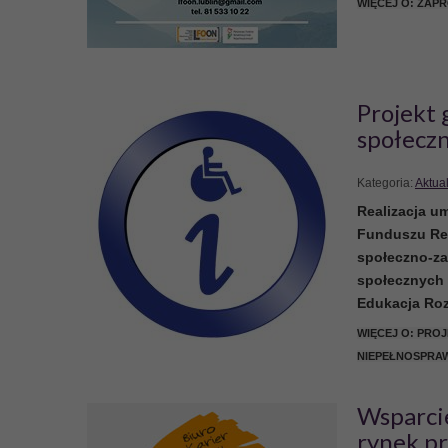
WIĘCEJ O: ZAP
Projekt 
społecz
Kategoria:
Aktua
Realizacja u
Funduszu Reh
społeczno-za
społecznych
Edukacja Ro
WIĘCEJ O: PRO
NIEPEŁNOSPRA
Wsparcie
rynek p