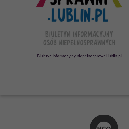
Lubelscy Liderzy D
Projekt odpowiada na potrze
w regionie lubelskim model
wspó
ł
pracy mi
ę
dzysektorowe
dost
ę
pno
ś
ci cyfrowej, archite
CZYTAJ WIĘCEJ
Biuletyn informacyjny niepelnosprawni.lublin.pl