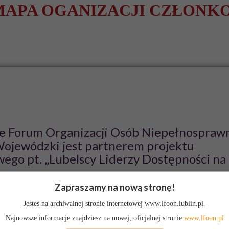
MAPA OGANIZACJI CZŁONK
yn Informacyjny
awnych
bazę wiedzy tworzą osoby ze
sprawnościami.
ie Forum Organizacji Osób Niepełnospraw
Wojewódzki jest partnerem projektu
ego pt. „Lubelscy Liderzy Dostępności na
Zapraszamy na nową stronę!
lności
Opublikowano: 05 maj 2021
Ewa Praszak
Jesteś na archiwalnej stronie internetowej www.lfoon.lublin.pl.
rum Organizacji Osób Niepe
ł
nosprawnych – Sejmik Wojewódzki je
Najnowsze informacje znajdziesz na nowej, oficjalnej stronie
www.lfoon.pl
ojektu sektorowego pt.
„Lubelscy Liderzy Dost
ę
pno
ś
ci na START