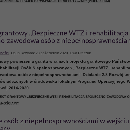
ROSZENIE DO PROJEKTU "WSPARCIE TERAPEUTYCZNE" (VIDEO Z PJM)
grantowy ,,Bezpieczne WTZ i rehabilitacja
no-zawodowa osób z niepełnosprawnościa
lności
Opublikowano: 23 październik 2020
Ewa Praszak
mowy powierzenia grantu w ramach projektu grantowego
Państwo
abilitacji Osób Niepełnosprawnych
,,Bezpieczne WTZ i rehabilit
wodowa osób z niepełnosprawnościami” Działanie 2.8 Rozwój us
 świadczonych w środowisku lokalnym Programu Operacyjnego W
zwój 2014-2020
JEKT GRANTOWY ,,BEZPIECZNE WTZ I REHABILITACJA SPOŁECZNO-ZAWODOWA O
WNOŚCIAMI”
 osób z niepełnosprawnościami w wejściu
racy