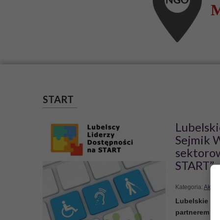
Internetowy Biulet
Osób Niepełnospr
Artykuły, relacje, obszerną 
środowiska osób z niepełno
CZYTAJ WIĘCEJ
START
Lubelsk
Sejmik 
sektorow
START”.
Kategoria:
Aktua
Lubelskie Fo
partnerem pr