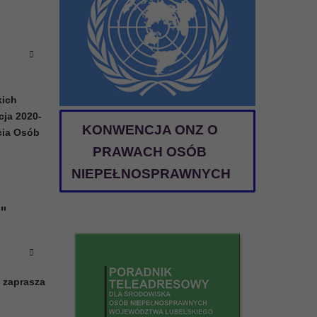
kich
cja 2020-
KONWENCJA ONZ O
cia Osób
PRAWACH OSÓB
NIEPEŁNOSPRAWNYCH
"
 zaprasza