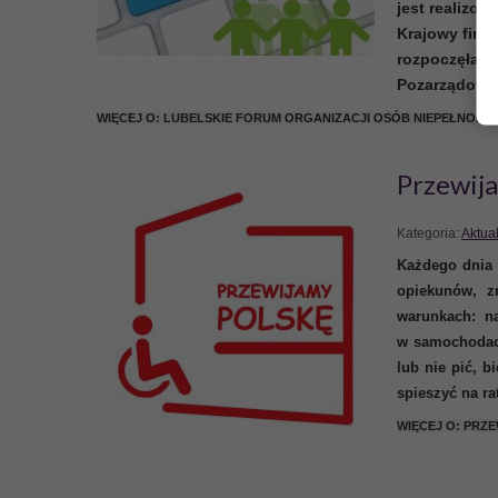
jest realizo
Krajowy
fina
rozpocz
ęła s
Biuro Karier dla o
Pozarz
ą
dowy
niepełnosprawnyc
WIĘCEJ O: LUBELSKIE FORUM ORGANIZACJI OSÓB NIEPEŁNOSP
Naszym celem jest wprowadz
Przewija
niepełnosprawnościami na ot
Kategoria:
Aktua
CZYTAJ WIĘCEJ
Każdego dnia 
opiekunów, z
warunkach:
n
w samochoda
lub nie pić, b
spieszyć na ra
WIĘCEJ O: PRZE