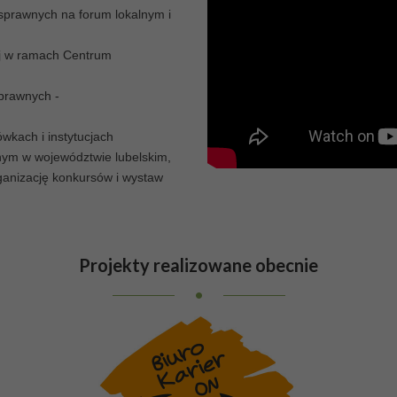
orosłych niesamodzielnych
osprawnych na forum lokalnym i
dziców lub opiekunów,
ą to w niehigienicznych
ej w ramach Centrum
kach...
Czas spieszyć na
prawnych -
wkach i instytucjach
ym w województwie lubelskim,
ganizację konkursów i wystaw
Projekty
realizowane obecnie