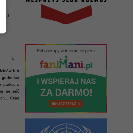
zacji
dziców lub
 godności
w parkach,
ię nie jeść
ch... Czas