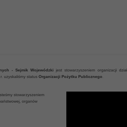
ią osobom niepełnosprawnym
iększą samodzielność oraz
wania aktywności społecznej
wnych - Sejmik Wojewódzki
jest stowarzyszeniem organizacji dzi
r. uzyskaliśmy status
Organizacji Pożytku Publicznego
.
steśmy stowarzyszeniem
 państwowej, organów
 Polskę"