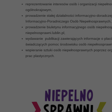
Każdego dnia ok. 150 tys. d
reprezentowanie interesów osób i organizacji niepełn
osób w Polsce, w asyście ro
ogólnokrajowym,
zmienia pieluchomajtki. Robi
prowadzenie stałej działalności informacyjno-doradcz
i urągających godności warun
Informacyjno-Poradniczego Osób Niepełnosprawnych,
ratunek ich godności.
prowadzenie biuletynu informacyjnego osób niepełnos
niepelnosprawni.lublin.pl,
CZYTAJ WIĘCEJ
wydawanie publikacji zawierających informacje o placó
świadczących pomoc środowisku osób niepełnosprawn
wspieranie sztuki osób niepełnosprawnych poprzez or
prac plastycznych.