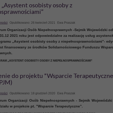
„Asystent osobisty osoby z
osprawnościami”
lności
Opublikowano: 26 kwiecień 2021
Ewa Praszak
rum Organizacji Osób Niepełnosprawnych -Sejmik Wojewódzki od
31.12 2021 roku jest odpowiedzialne za realizację usług asystenc
gramu „Asystent osobisty osoby z niepełnosprawnościami”
- edy
 jest finansowany ze środków Solidarnościowego Funduszu Wspar
awnych.
GRAM „ASYSTENT OSOBISTY OSOBY Z NIEPEŁNOSPRAWNOŚCIAMI”
enie do projektu "Wsparcie Terapeutyczne
 PJM)
lności
Opublikowano: 18 grudzień 2020
Ewa Praszak
orum Organizacji Osób Niepełnosprawnych - Sejmik Wojewódzki
ziału w projekcie pt. ”Wsparcie Terapeutyczne”.