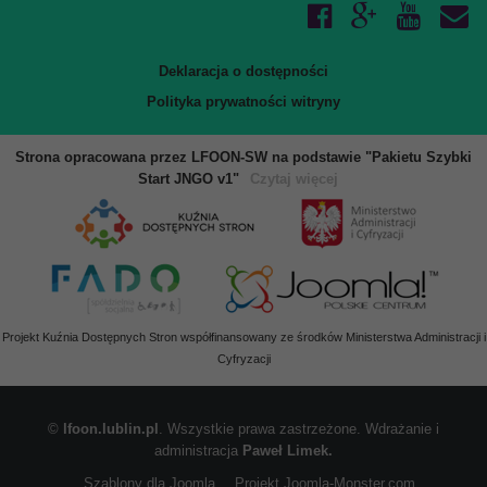
Deklaracja o dostępności
Polityka prywatności witryny
Strona opracowana przez LFOON-SW na podstawie "Pakietu Szybki
Start JNGO v1"
Czytaj więcej
Projekt Kuźnia Dostępnych Stron współfinansowany ze środków Ministerstwa Administracji i
Cyfryzacji
©
lfoon.lublin.pl
. Wszystkie prawa zastrzeżone. Wdrażanie i
administracja
Paweł Limek.
Szablony dla Joomla
. Projekt Joomla-Monster.com