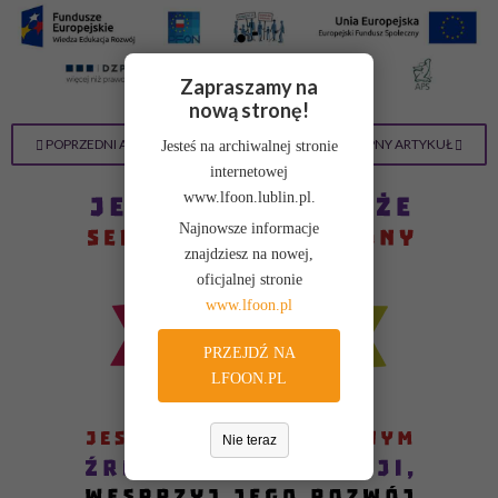
Zapraszamy na
nową stronę!
POPRZEDNI ARTYKUŁ
NASTĘPNY ARTYKUŁ
Jesteś na archiwalnej stronie
internetowej
www.lfoon.lublin.pl.
Najnowsze informacje
znajdziesz na nowej,
oficjalnej stronie
www.lfoon.pl
PRZEJDŹ NA
LFOON.PL
Nie teraz